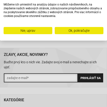
Môžeme ich umiestniť na analýzu údajov o našich návštevníkoch, na
zlepšenie našich webových stránok, zobrazovanie prispôsobeného obsahu a
Na trhu od roku 2007
na poskytovanie skvelého zážitku z webových stránok. Pre viac informácií o
cookies používame otvorené nastavenia.
Skladom 11288 položiek
Nie, uprav
Ok, pokračujte
ZĽAVY, AKCIE, NOVINKY?
Buďte prvý kto o nich vie. Zadajte svoj e-mail a nenechajte si ich
ujsť.
KATEGÓRIE