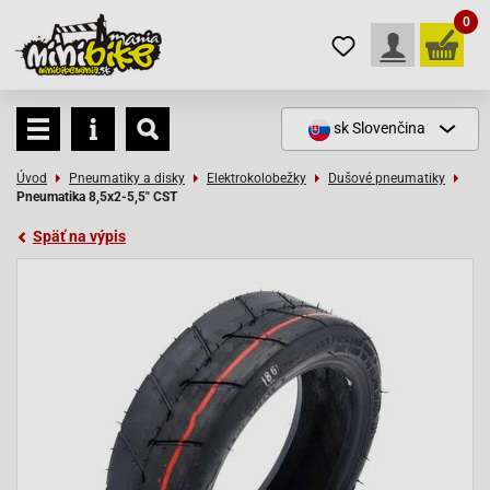
0
sk
Slovenčina
Úvod
Pneumatiky a disky
Elektrokolobežky
Dušové pneumatiky
Pneumatika 8,5x2-5,5" CST
Späť na výpis