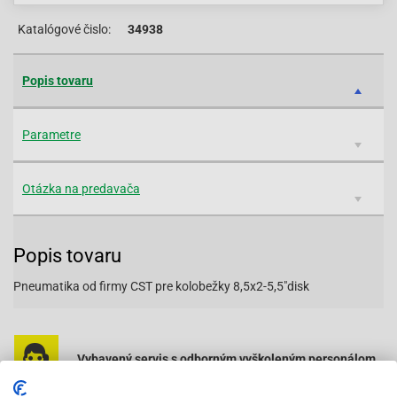
Katalógové čislo:
34938
Popis tovaru
Parametre
Otázka na predavača
Popis tovaru
Pneumatika od firmy CST pre kolobežky 8,5x2-5,5"disk
Vybavený servis s odborným vyškoleným personálom