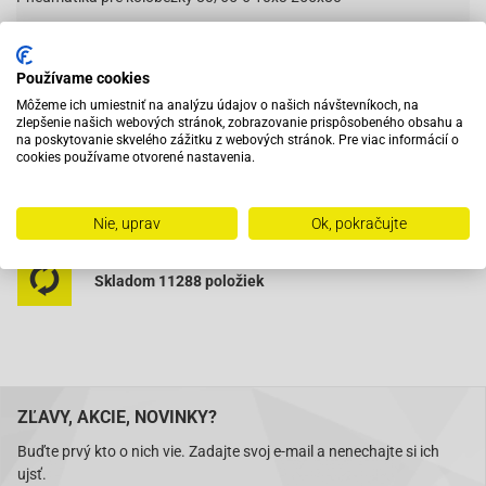
Používame cookies
Vybavený servis s odborným vyškoleným personálom
Môžeme ich umiestniť na analýzu údajov o našich návštevníkoch, na
zlepšenie našich webových stránok, zobrazovanie prispôsobeného obsahu a
na poskytovanie skvelého zážitku z webových stránok. Pre viac informácií o
Pri objednaní do 12:00 tovar zajtra u vás
cookies používame otvorené nastavenia.
Na trhu od roku 2007
Nie, uprav
Ok, pokračujte
Skladom 11288 položiek
ZĽAVY, AKCIE, NOVINKY?
Buďte prvý kto o nich vie. Zadajte svoj e-mail a nenechajte si ich
ujsť.