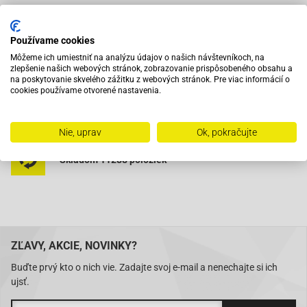
Vybavený servis s odborným vyškoleným personálom
Používame cookies
Môžeme ich umiestniť na analýzu údajov o našich návštevníkoch, na
zlepšenie našich webových stránok, zobrazovanie prispôsobeného obsahu a
Pri objednaní do 12:00 tovar zajtra u vás
na poskytovanie skvelého zážitku z webových stránok. Pre viac informácií o
cookies používame otvorené nastavenia.
Na trhu od roku 2007
Nie, uprav
Ok, pokračujte
Skladom 11288 položiek
ZĽAVY, AKCIE, NOVINKY?
Buďte prvý kto o nich vie. Zadajte svoj e-mail a nenechajte si ich
ujsť.