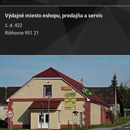
Výdajné miesto eshopu, predajňa a servis
č. d. 422
Rišňovce 951 21