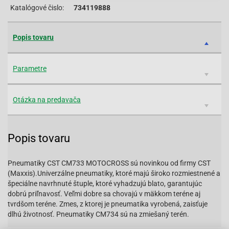
Katalógové čislo:
734119888
Popis tovaru
Parametre
Otázka na predavača
Popis tovaru
Pneumatiky CST CM733 MOTOCROSS sú novinkou od firmy CST
(Maxxis).Univerzálne pneumatiky, ktoré majú široko rozmiestnené a
špeciálne navrhnuté štuple, ktoré vyhadzujú blato, garantujúc
dobrú priľnavosť. Veľmi dobre sa chovajú v mäkkom teréne aj
tvrdšom teréne. Zmes, z ktorej je pneumatika vyrobená, zaisťuje
dlhú životnosť. Pneumatiky CM734 sú na zmiešaný terén.