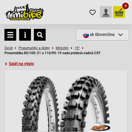
0
sk
Slovenčina
Úvod
Pneumatiky a disky
Motorky
19"
Pneumatika 80/100-21 a 110/90-19 sada predná+zadná CST
Späť na výpis