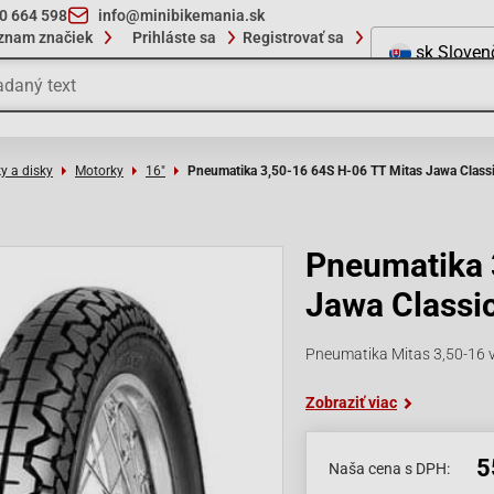
10 664 598
info@minibikemania.sk
znam značiek
Prihláste sa
Registrovať sa
sk
Sloven
y a disky
Motorky
16"
Pneumatika 3,50-16 64S H-06 TT Mitas Jawa Class
Pneumatika 
Jawa Classi
Pneumatika Mitas 3,50-16 v 
Zobraziť viac
5
Naša cena s DPH: