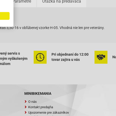
u
Parametre
Otázka na predavača
varu
as 3,50-16 v obľúbenej vzorke H-05. Vhodná nie len pre veterány.
ený servis s
Pri objednaní do 12:00
Na
rným vyškoleným
tovar zajtra u vás
onálom
MINIBIKEMANIA
O nás
Kontakt predajňa
Upozornenie pre zákazníkov