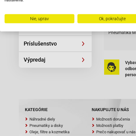
nastavenia.
Popis tovar
Univerzálne diely
Popis to
Nie, uprav
Ok, pokračujte
Náradie
Pneumatika Mit
Príslušenstvo
Výpredaj
Vybav
odbo
pers
KATEGÓRIE
NAKUPUJTE U NÁS
Náhradné diely
Možnosti doručenia
Pneumatiky a disky
Možnosti platby
Oleje, filtre a kozmetika
Prečo nakupovať u nás