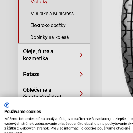
Motorky
Minibike a Minicross
Elektrokolobežky
Doplnky na kolesá
Oleje, filtre a
kozmetika
Reťaze
Oblečenie a
športová výstroj
Používame cookies
Skútre SYM
Môžeme ich umiestniť na analýzu údajov o našich návštevníkoch, na zlepšenie 
webových stránok, zobrazovanie prispôsobeného obsahu a na poskytovanie skv
Motocykle SYM
zážitku z webových stránok. Pre viac informácií o cookies používame otvorené