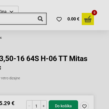
čina
0
0.00 €
ic
3,50-16 64S H-06 TT Mitas
c
retro dizajne
5.29 €
Do košíka