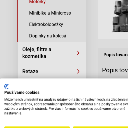
Motorky
Minibike a Minicross
Elektrokolobežky
Doplnky na kolesá
Oleje, filtre a
Popis tovar
kozmetika
Popis to
Reťaze
Pneumatiky CS
Oblečenie a
navrhnuté štup
Používame cookies
športová výstroj
pneumatika vy
Môžeme ich umiestniť na analýzu údajov o našich návštevníkoch, na zlepšenie 
webových stránok, zobrazovanie prispôsobeného obsahu a na poskytovanie skv
Skútre SYM
zážitku z webových stránok. Pre viac informácií o cookies používame otvorené
nastavenia.
Vybav
odbo
Motocykle SYM
pers