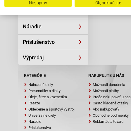
Nie, uprav
Ok, pokračujte
Univerzálne diely
Náradie
Príslušenstvo
Výpredaj
KATEGÓRIE
NAKUPUJTE U NÁS
Náhradné diely
Možnosti doručenia
Pneumatiky a disky
Možnosti platby
Oleje, filtre a kozmetika
Prečo nakupovať u nás
Reťaze
Často kladené otázky
Oblečenie a športový výstroj
Ako nakupovať?
Univerzálne diely
Obchodné podmienky
Náradie
Reklamácia tovaru
Príslušenstvo