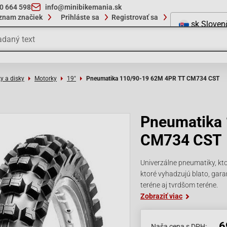
10 664 598
info@minibikemania.sk
znam značiek
Prihláste sa
Registrovať sa
sk
Sloven
y a disky
Motorky
19"
Pneumatika 110/90-19 62M 4PR TT CM734 CST
Pneumatika
CM734 CST
Univerzálne pneumatiky, kto
ktoré vyhadzujú blato, gar
teréne aj tvrdšom teréne.
Zobraziť viac
6
Naša cena s DPH: