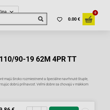
čina
0
0.00 €
 110/90-19 62M 4PR TT
ré majú široko rozmiestnené a špeciálne navrhnuté štuple,
antujúc dobrú priľnavosť. Veľmi dobre sa chovajú v mäkkom
9.86 €