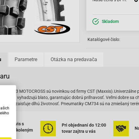
Skladom
Katalógové čislo:
u
Parametre
Otázka na predavača
varu
T CM733 MOTOCROSS sú novinkou od firmy CST (Maxxis).Univerzálne pne
le, ktoré vyhadzujú blato, garantujúc dobrú priľnavosť. Veľmi dobre sa c
robená, zaisťuje dlhú životnosť. Pneumatiky CM734 sú na zmiešaný teré
našich
elého
ený servis s
Pri objednaní do 12:00
Na
rným vyškoleným
tovar zajtra u vás
onálom