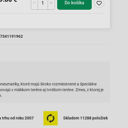
Do košíka
7341191962
umatiky, ktoré majú široko rozmiestnené a špeciálne
hovajú v mäkkom teréne aj tvrdšom teréne. Zmes, z ktorej je
n.
 trhu od roku 2007
Skladom 11288 položiek