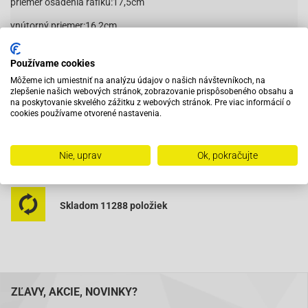
priemer osadenia ráfiku:17,5cm
vnútorný priemer:16,2cm
Používame cookies
Môžeme ich umiestniť na analýzu údajov o našich návštevníkoch, na
Vybavený servis s odborným vyškoleným personálom
zlepšenie našich webových stránok, zobrazovanie prispôsobeného obsahu a
na poskytovanie skvelého zážitku z webových stránok. Pre viac informácií o
cookies používame otvorené nastavenia.
Pri objednaní do 12:00 tovar zajtra u vás
Nie, uprav
Ok, pokračujte
Na trhu od roku 2007
Skladom 11288 položiek
ZĽAVY, AKCIE, NOVINKY?