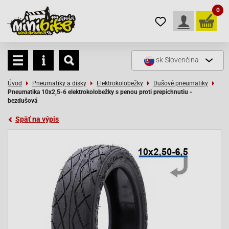
0
sk
Slovenčina
Úvod
Pneumatiky a disky
Elektrokolobežky
Dušové pneumatiky
Pneumatika 10x2,5-6 elektrokolobežky s penou proti prepichnutiu -
bezdušová
Späť na výpis