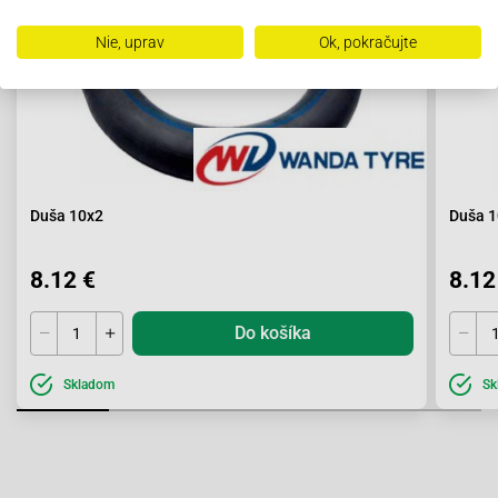
Nie, uprav
Ok, pokračujte
Duša 10x2
Duša 1
8.12 €
8.12
Do košíka
Skladom
Sk