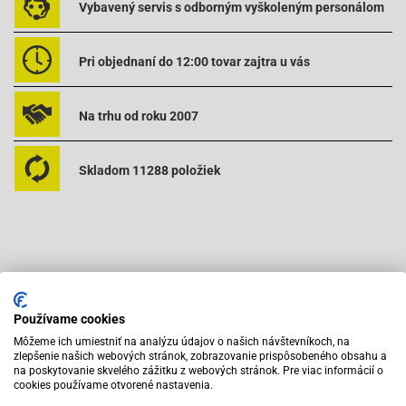
Vybavený servis s odborným vyškoleným personálom
Pri objednaní do 12:00 tovar zajtra u vás
Na trhu od roku 2007
Skladom 11288 položiek
Odporúčame zakúpiť s výrobkom
Používame cookies
Môžeme ich umiestniť na analýzu údajov o našich návštevníkoch, na
zlepšenie našich webových stránok, zobrazovanie prispôsobeného obsahu a
na poskytovanie skvelého zážitku z webových stránok. Pre viac informácií o
cookies používame otvorené nastavenia.