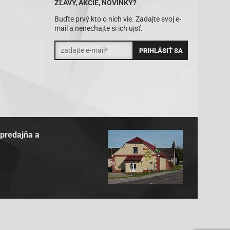
ZĽAVY, AKCIE, NOVINKY?
Buďte prvý kto o nich vie. Zadajte svoj e-
mail a nenechajte si ich ujsť.
 predajňa a