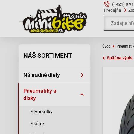
(+421) 0 9
Predajňa
Zo
Úvod
Pneumatik
NÁŠ SORTIMENT
Späť na výpis
Náhradné diely
Pneumatiky a
disky
Štvorkolky
Skútre