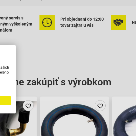
ený servis s
Pri objednaní do 12:00
Na
rným vyškoleným
tovar zajtra u vás
onálom
našich
elého
čame zakúpiť s výrobkom