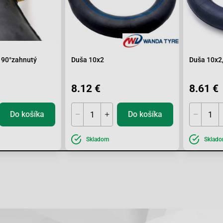
 90°zahnutý
Duša 10x2
Duša 10x2,
8.12 €
8.61 €
Do košíka
Do košíka
Skladom
Sklad