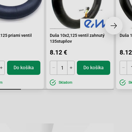
125 priami ventil
Duša 10x2,125 ventil zahnutý
Duša 1
135stupňov
8.12 €
8.12
Do košíka
Do košíka
om
Skladom
S