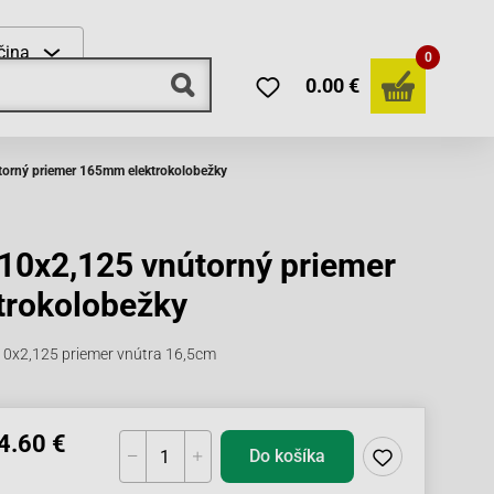
čina
0
0.00 €
orný priemer 165mm elektrokolobežky
10x2,125 vnútorný priemer
rokolobežky
10x2,125 priemer vnútra 16,5cm
4.60 €
Do košíka