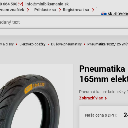
10 664 598
info@minibikemania.sk
znam značiek
Prihláste sa
Registrovať sa
sk
Sloven
y a disky
Elektrokolobežky
Dušové pneumatiky
Pneumatika 10x2,125 vnút
Pneumatika 
165mm elekt
Pneumatika pre kolobežky 
Zobraziť viac
2
Naša cena s DPH: