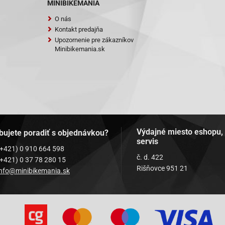
MINIBIKEMANIA
O nás
Kontakt predajňa
Upozornenie pre zákazníkov
Minibikemania.sk
Výdajné miesto eshopu,
bujete poradiť s objednávkou?
servis
(+421) 0 910 664 598
č. d. 422
(+421) 0 37 78 280 15
Rišňovce 951 21
info@minibikemania.sk