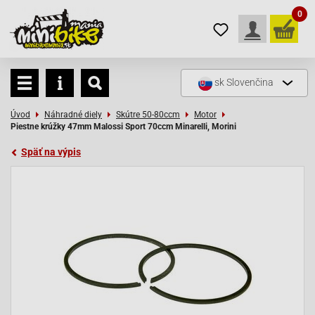
0
sk
Slovenčina
Úvod
Náhradné diely
Skútre 50-80ccm
Motor
Piestne krúžky 47mm Malossi Sport 70ccm Minarelli, Morini
Späť na výpis