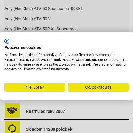
Adly (Her Chee) ATV-50 Supersonic RS XXL
Adly (Her Chee) ATV-50 V
Adly (Her Chee) ATV-50 XXL Supercross
Adly (Her Chee) Air-Tec 50
Používame cookies
Čítať viac
Adly (Her Chee)-Noble 50
Môžeme ich umiestniť na analýzu údajov o našich návštevníkoch, na
Adly (Her Chee)-Panther 50
zlepšenie našich webových stránok, zobrazovanie prispôsobeného obsahu a
na poskytovanie skvelého zážitku z webových stránok. Pre viac informácií o
Adly (Her Chee)-Silver Fox
cookies používame otvorené nastavenia.
Vybavený servis s odborným vyškoleným personálom
Adly (Her Chee) TB-50 (Thunder Bike)
Nie, uprav
Ok, pokračujte
Aeon Cobra-50
Pri objednaní do 12:00 tovar zajtra u vás
Aeon-City bike 50
Aeon Revo-50
Na trhu od roku 2007
Aeon Revo II-50
Skladom 11288 položiek
Aprilia Amico-50 (91-92)