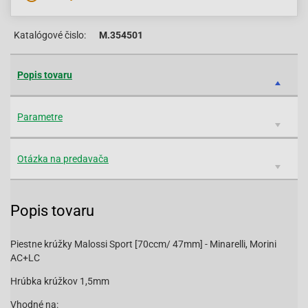
Katalógové čislo:
M.354501
Popis tovaru
Parametre
Otázka na predavača
Popis tovaru
Piestne krúžky Malossi Sport [70ccm/ 47mm] - Minarelli, Morini
AC+LC
Hrúbka krúžkov 1,5mm
Vhodné na: