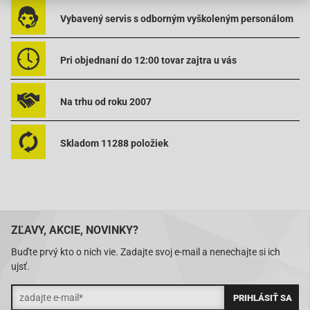
Adly (Her Chee)-Panther 50
Vybavený servis s odborným vyškoleným personálom
Baotian BT49QT-18C1-B010 (1E40QMA)
Baotian BT49QT-18E1-Rocky (1E40QMA)
Pri objednaní do 12:00 tovar zajtra u vás
Baotian BT49QT-18F1-Tanco (1E40QMA)
Baotian-BT49QT-20C (1E40QMA)
Na trhu od roku 2007
Baotian-BT49QT-28A (1E40QMA)
Skladom 11288 položiek
Benelli 49X-50 QuattronoveX
Benzhou-YY50QT-27 (2-stroke)
CPI-ARAGON
CPI-ARAGON GP
ZĽAVY, AKCIE, NOVINKY?
CPI FORMULA R-ab 2008
Buďte prvý kto o nich vie. Zadajte svoj e-mail a nenechajte si ich
CPI-FREAKY
ujsť.
CPI-HUSSAR (E2) ab 2003
CPI-OLIVER (E2) ab 2003