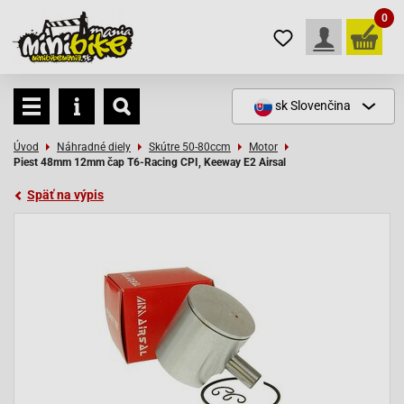
0
sk
Slovenčina
Úvod
Náhradné diely
Skútre 50-80ccm
Motor
Piest 48mm 12mm čap T6-Racing CPI, Keeway E2 Airsal
Späť na výpis