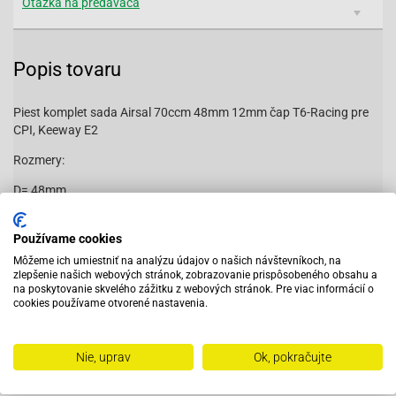
Otázka na predavača
Popis tovaru
Piest komplet sada Airsal 70ccm 48mm 12mm čap T6-Racing pre
CPI, Keeway E2
Rozmery:
D= 48mm
H= 49mm
Používame cookies
d= 12mm
Môžeme ich umiestniť na analýzu údajov o našich návštevníkoch, na
zlepšenie našich webových stránok, zobrazovanie prispôsobeného obsahu a
h= 29mm
na poskytovanie skvelého zážitku z webových stránok. Pre viac informácií o
cookies používame otvorené nastavenia.
Vhodné na:
Čítať viac
Adly (Her Chee) Air-Tec 50
Nie, uprav
Ok, pokračujte
Adly (Her Chee)-Noble 50