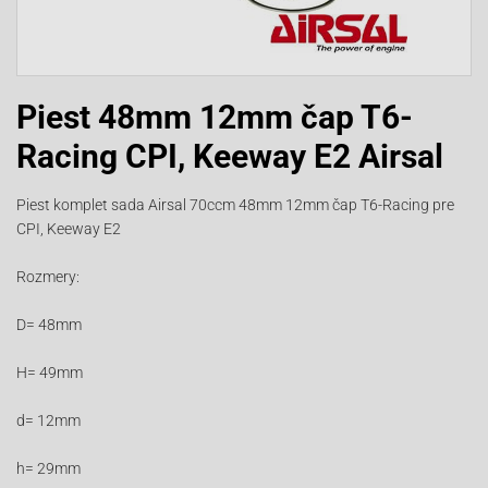
Piest 48mm 12mm čap T6-
Racing CPI, Keeway E2 Airsal
Piest komplet sada Airsal 70ccm 48mm 12mm čap T6-Racing pre
CPI, Keeway E2
Rozmery:
D= 48mm
H= 49mm
d= 12mm
h= 29mm