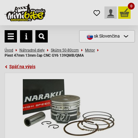
0
sk
Slovenčina
Úvod
Náhradné diely
Skútre 50-80ccm
Motor
Piest 47mm 13mm čap CNC GY6 139QMB/QMA
Späť na výpis