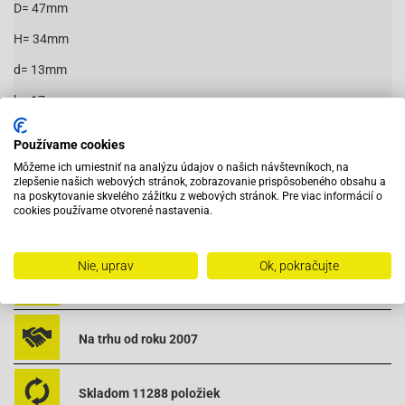
D= 47mm
H= 34mm
d= 13mm
h= 17mm
Vhodné na:
Používame cookies
Čítať viac
Môžeme ich umiestniť na analýzu údajov o našich návštevníkoch, na
zlepšenie našich webových stránok, zobrazovanie prispôsobeného obsahu a
Baotian-BT49QT-11 Retro
na poskytovanie skvelého zážitku z webových stránok. Pre viac informácií o
Baotian-BT49QT-12A1 Rebel
cookies používame otvorené nastavenia.
Baotian-BT49QT-12C1
Vybavený servis s odborným vyškoleným personálom
Baotian-BT49QT-12D Hero
Baotian-BT49QT-12E Rocky
Nie, uprav
Ok, pokračujte
Baotian-BT49QT-12F Tanco
Pri objednaní do 12:00 tovar zajtra u vás
Baotian-BT49QT-12G
Baotian-BT49QT-12P1 Tiger
Na trhu od roku 2007
Baotian-BT49QT-20A2
Baotian-BT49QT-2A Big Panther
Baotian-BT49QT-2C Falcon
Skladom 11288 položiek