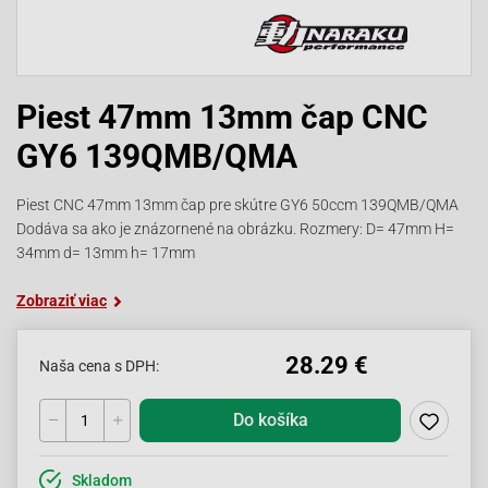
Piest 47mm 13mm čap CNC
GY6 139QMB/QMA
Piest CNC 47mm 13mm čap pre skútre GY6 50ccm 139QMB/QMA
Dodáva sa ako je znázornené na obrázku. Rozmery: D= 47mm H=
34mm d= 13mm h= 17mm
Zobraziť viac
28.29 €
Naša cena s DPH:
Do košíka
Skladom