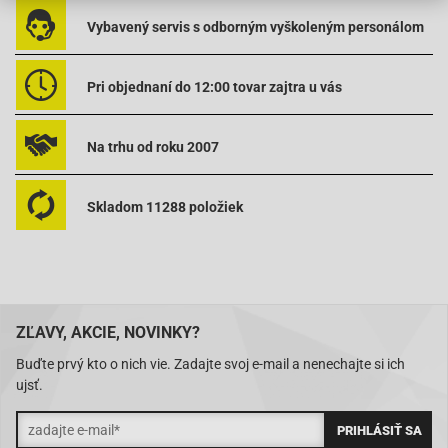
Suzuki-Katana 50 AC [ab 1999]
Vybavený servis s odborným vyškoleným personálom
Suzuki-Katana 50 LC [ab 1999]
Suzuki-Katana 50 LC [bis 1999]
Pri objednaní do 12:00 tovar zajtra u vás
Suzuki-Zillion 50 LC [ab 1999]
Suzuki-Zillion 50 LC [bis 1999]
Na trhu od roku 2007
16348
Skladom 11288 položiek
ZĽAVY, AKCIE, NOVINKY?
Buďte prvý kto o nich vie. Zadajte svoj e-mail a nenechajte si ich
ujsť.