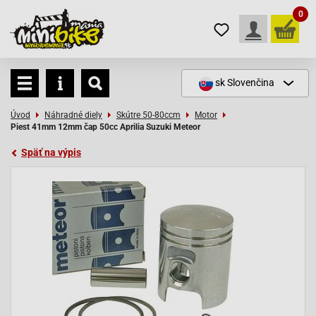
0
sk
Slovenčina
Úvod
Náhradné diely
Skútre 50-80ccm
Motor
Piest 41mm 12mm čap 50cc Aprilia Suzuki Meteor
Späť na výpis