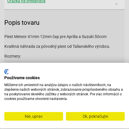
Otázka na predavača
Popis tovaru
Piest Meteor 41mm 12mm čap pre Aprilia a Suzuki 50ccm
Kvalitná náhrada za pôvodný piest od Talianského výrobcu.
Rozmery:
D= 41mm
H= 51mm
Používame cookies
Môžeme ich umiestniť na analýzu údajov o našich návštevníkoch, na
d= 12mm
zlepšenie našich webových stránok, zobrazovanie prispôsobeného obsahu a
na poskytovanie skvelého zážitku z webových stránok. Pre viac informácií o
h= 31mm
cookies používame otvorené nastavenia.
Vhodné na:
Čítať viac
Aprilia-SR 50 Fun Master 00&gt;[Aprilia]
Nie, uprav
Ok, pokračujte
Aprilia-SR 50 Racing ab 00 [Aprilia]
Aprilia-SR 50 Sport (2000-) [Aprilia Motor]