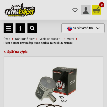
0
sk
Slovenčina
Úvod
Náhradné diely
Minibike-cross 2T
Motor
Piest 41mm 12mm čap 50cc Aprilia, Suzuki LC Naraku
Späť na výpis