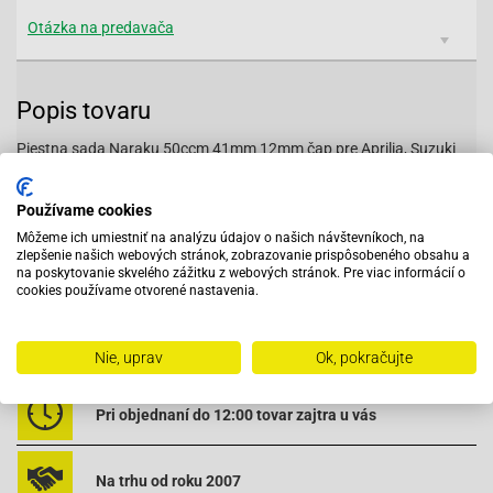
Otázka na predavača
Popis tovaru
Piestna sada Naraku 50ccm 41mm 12mm čap pre Aprilia, Suzuki
LC Rozmery: D= 40mm H= 52mm d= 12mm h= 31mm Vhodné na:
Aprilia SR 50 Fun-Master 00> [April] Aprilia SR 50 Racing-ab 00
Používame cookies
[April] Aprilia SR-50 Sport (2000 -) [Aprilia Engine] Suzuki-Katana 50
LC [1999 b] Suzuki Katana 50 LC-[bis 1999] Suzuki Zillion-50 LC
Môžeme ich umiestniť na analýzu údajov o našich návštevníkoch, na
zlepšenie našich webových stránok, zobrazovanie prispôsobeného obsahu a
[1999 b] Suzuki Zillion-50 LC [bis 1999] NK102.23
na poskytovanie skvelého zážitku z webových stránok. Pre viac informácií o
cookies používame otvorené nastavenia.
Vybavený servis s odborným vyškoleným personálom
Nie, uprav
Ok, pokračujte
Pri objednaní do 12:00 tovar zajtra u vás
Na trhu od roku 2007