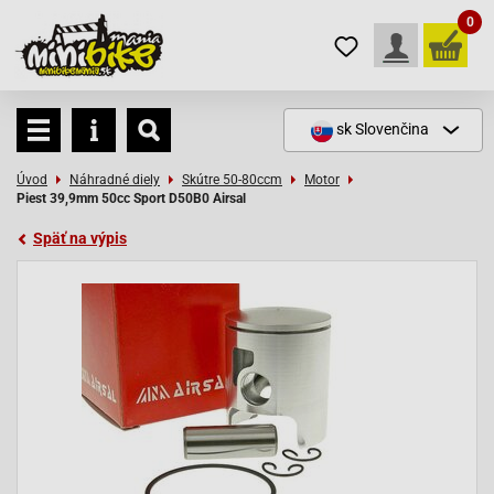
0
sk
Slovenčina
Úvod
Náhradné diely
Skútre 50-80ccm
Motor
Piest 39,9mm 50cc Sport D50B0 Airsal
Späť na výpis