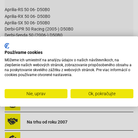
Aprilia-RS 50 06- D50B0
Aprilia-RX 50 06- D50B0
Aprilia-SX 50 06- D50B0
Derbi-GPR 50 Racing (2005-) D50B0
Derbi-Senda 50 (2006-) D50B0
Derbi-Senda DRD 50 (2005-) D50B0
Gilera-RCR 50 D50B0 06-10 ZAPG11D
Používame cookies
Gilera-RCR 50 D50B0 11- ZAPABA01
Čítať viac
Gilera-SMT 50 D50B0 06-10 ZAPG12D
Môžeme ich umiestniť na analýzu údajov o našich návštevníkoch, na
zlepšenie našich webových stránok, zobrazovanie prispôsobeného obsahu a
Gilera-SMT 50 D50B0 11-12 Racing ZAPABB00
na poskytovanie skvelého zážitku z webových stránok. Pre viac informácií o
cookies používame otvorené nastavenia.
Gilera-SMT 50 D50B0 13- ZAPABB01
Vybavený servis s odborným vyškoleným personálom
Nie, uprav
Ok, pokračujte
AS-ET16469
Pri objednaní do 12:00 tovar zajtra u vás
Na trhu od roku 2007