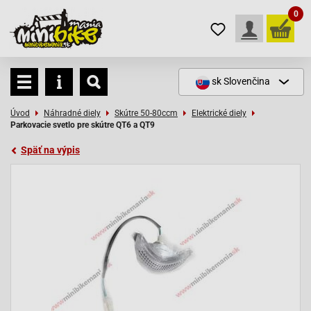
0
sk
Slovenčina
Úvod
Náhradné diely
Skútre 50-80ccm
Elektrické diely
Parkovacie svetlo pre skútre QT6 a QT9
Späť na výpis