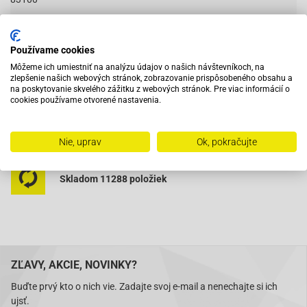
Používame cookies
Vybavený servis s odborným vyškoleným personálom
Môžeme ich umiestniť na analýzu údajov o našich návštevníkoch, na
zlepšenie našich webových stránok, zobrazovanie prispôsobeného obsahu a
na poskytovanie skvelého zážitku z webových stránok. Pre viac informácií o
Pri objednaní do 12:00 tovar zajtra u vás
cookies používame otvorené nastavenia.
Na trhu od roku 2007
Nie, uprav
Ok, pokračujte
Skladom 11288 položiek
ZĽAVY, AKCIE, NOVINKY?
Buďte prvý kto o nich vie. Zadajte svoj e-mail a nenechajte si ich
ujsť.