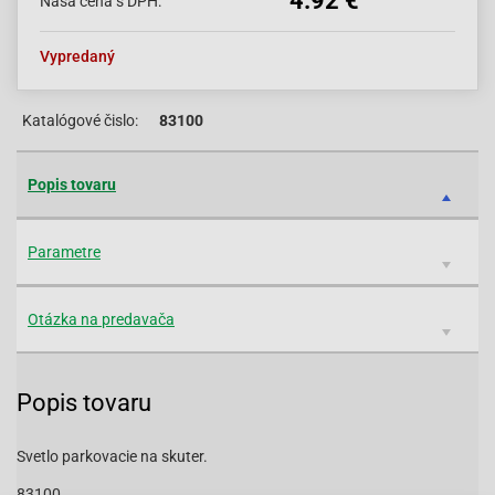
4.92 €
Naša cena s DPH:
Vypredaný
Katalógové čislo:
83100
Popis tovaru
Parametre
Otázka na predavača
Popis tovaru
Svetlo parkovacie na skuter.
83100