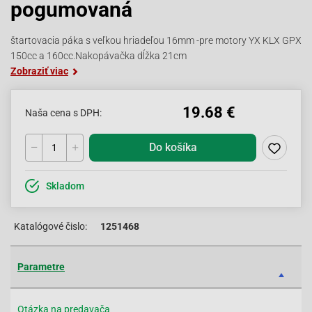
pogumovaná
štartovacia páka s veľkou hriadeľou 16mm -pre motory YX KLX GPX
150cc a 160cc.Nakopávačka dĺžka 21cm
Zobraziť viac
19.68 €
Naša cena s DPH:
Do košíka
Skladom
Katalógové čislo:
1251468
Parametre
Otázka na predavača