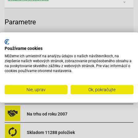
Parametre
Parameter
Popis
Používame cookies
Katalógové čislo:
1251468
Môžeme ich umiestniť na analýzu údajov o našich návštevníkoch, na
zlepšenie našich webových stránok, zobrazovanie prispôsobeného obsahu a
na poskytovanie skvelého zážitku z webových stránok. Pre viac informácií o
cookies používame otvorené nastavenia.
Vybavený servis s odborným vyškoleným personálom
Nie, uprav
Ok, pokračujte
Pri objednaní do 12:00 tovar zajtra u vás
Na trhu od roku 2007
Skladom 11288 položiek