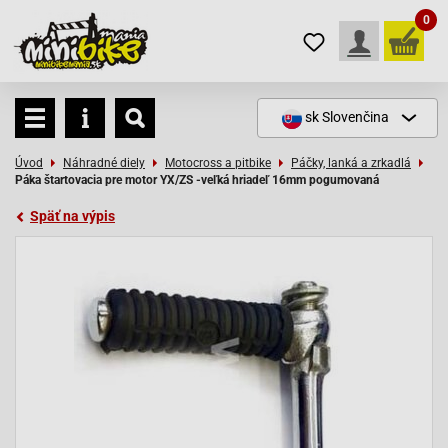
0
sk
Slovenčina
Úvod
Náhradné diely
Motocross a pitbike
Páčky, lanká a zrkadlá
Páka štartovacia pre motor YX/ZS -veľká hriadeľ 16mm pogumovaná
Späť na výpis