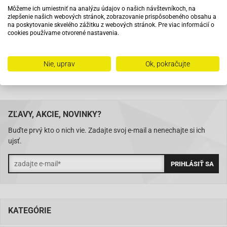
Môžeme ich umiestniť na analýzu údajov o našich návštevníkoch, na
zlepšenie našich webových stránok, zobrazovanie prispôsobeného obsahu a
Na trhu od roku 2007
na poskytovanie skvelého zážitku z webových stránok. Pre viac informácií o
cookies používame otvorené nastavenia.
Skladom 11288 položiek
Nie, uprav
Ok, pokračujte
ZĽAVY, AKCIE, NOVINKY?
Buďte prvý kto o nich vie. Zadajte svoj e-mail a nenechajte si ich
ujsť.
KATEGÓRIE