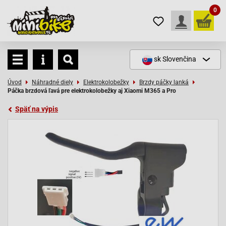
0
sk
Slovenčina
Úvod
Náhradné diely
Elektrokolobežky
Brzdy páčky lanká
Páčka brzdová ľavá pre elektrokolobežky aj Xiaomi M365 a Pro
Späť na výpis