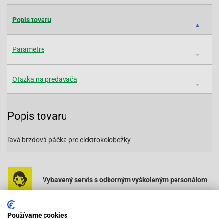
Popis tovaru
Parametre
Otázka na predavača
Popis tovaru
ľavá brzdová páčka pre elektrokolobežky
Vybavený servis s odborným vyškoleným personálom
Pri objednaní do 12:00 tovar zajtra u vás
Používame cookies