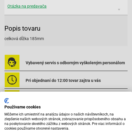
Otázka na predavača
Popis tovaru
celková dĺžka 185mm
Vybavený servis s odborným vyškoleným personálom
Pri objednaní do 12:00 tovar zajtra u vás
Na trhu od roku 2007
Používame cookies
Môžeme ich umiestniť na analýzu údajov o našich návštevníkoch, na
Skladom 11288 položiek
zlepšenie našich webových stránok, zobrazovanie prispôsobeného obsahu a
na poskytovanie skvelého zážitku z webových stránok. Pre viac informácií o
cookies používame otvorené nastavenia.