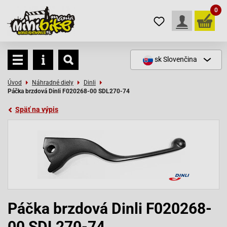
0
sk
Slovenčina
Úvod
Náhradné diely
Dinli
Páčka brzdová Dinli F020268-00 SDL270-74
Späť na výpis
Páčka brzdová Dinli F020268-
00 SDL270-74