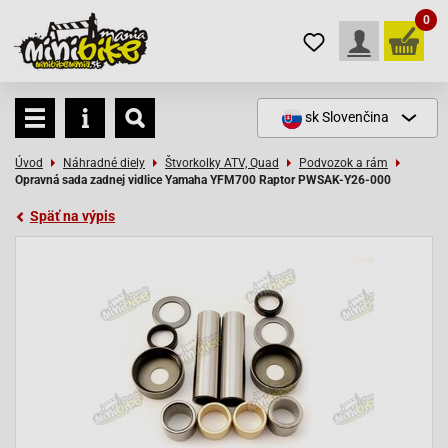
0
sk
Slovenčina
Úvod
Náhradné diely
Štvorkolky ATV, Quad
Podvozok a rám
Opravná sada zadnej vidlice Yamaha YFM700 Raptor PWSAK-Y26-000
Späť na výpis