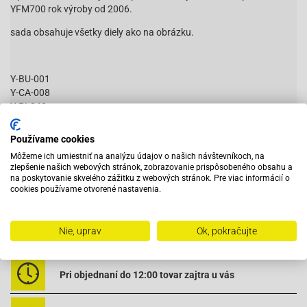
YFM700 rok výroby od 2006.
sada obsahuje všetky diely ako na obrázku.
Y-BU-001
Y-CA-008
Y-PI-040
Y-SE-005
Y-TW-008
Používame cookies
ZFCBE-002-KS
Môžeme ich umiestniť na analýzu údajov o našich návštevníkoch, na
zlepšenie našich webových stránok, zobrazovanie prispôsobeného obsahu a
Čítať viac
na poskytovanie skvelého zážitku z webových stránok. Pre viac informácií o
cookies používame otvorené nastavenia.
93317-32231-00/ 93317-22237-00
90380-22111-00
Nie, uprav
Ok, pokračujte
Vybavený servis s odborným vyškoleným personálom
93106-22019-00
1S3-22184-00-00
Pri objednaní do 12:00 tovar zajtra u vás
4X7-22129-00-00