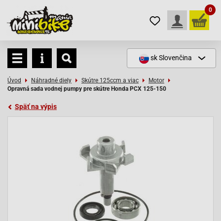
0
sk
Slovenčina
Úvod
Náhradné diely
Skútre 125ccm a viac
Motor
Opravná sada vodnej pumpy pre skútre Honda PCX 125-150
Späť na výpis