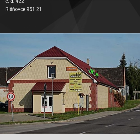
č. d. 422
Rišňovce 951 21