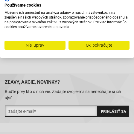
Používame cookies
Pri objednaní do 12:00 tovar zajtra u vás
Môžeme ich umiestniť na analýzu údajov o našich návštevníkoch, na
zlepšenie našich webových stránok, zobrazovanie prispôsobeného obsahu a
na poskytovanie skvelého zážitku z webových stránok. Pre viac informácií o
Na trhu od roku 2007
cookies používame otvorené nastavenia.
Skladom 11288 položiek
Nie, uprav
Ok, pokračujte
ZĽAVY, AKCIE, NOVINKY?
Buďte prvý kto o nich vie. Zadajte svoj e-mail a nenechajte si ich
ujsť.