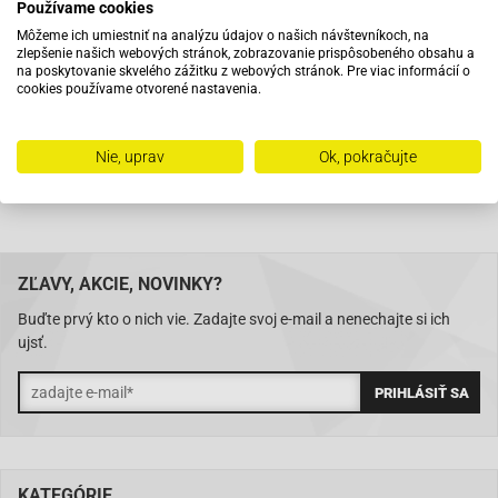
Používame cookies
Pri objednaní do 12:00 tovar zajtra u vás
Môžeme ich umiestniť na analýzu údajov o našich návštevníkoch, na
zlepšenie našich webových stránok, zobrazovanie prispôsobeného obsahu a
na poskytovanie skvelého zážitku z webových stránok. Pre viac informácií o
Na trhu od roku 2007
cookies používame otvorené nastavenia.
Skladom 11288 položiek
Nie, uprav
Ok, pokračujte
ZĽAVY, AKCIE, NOVINKY?
Buďte prvý kto o nich vie. Zadajte svoj e-mail a nenechajte si ich
ujsť.
KATEGÓRIE