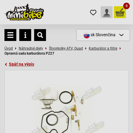
0
sk
Slovenčina
Úvod
Náhradné diely
Štvorkolky ATV, Quad
Karburátor a filtre
Opravná sada karburátora PZ27
Späť na výpis