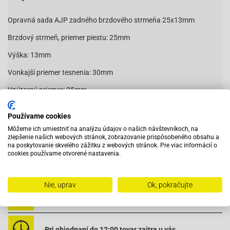
Opravná sada AJP zadného brzdového strmeňa 25x13mm
Brzdový strmeň, priemer piestu: 25mm
Výška: 13mm
Vonkajší priemer tesnenia: 30mm
Vnútorný priemer: 25mm
Vhodné pre:
Používame cookies
Môžeme ich umiestniť na analýzu údajov o našich návštevníkoch, na
zlepšenie našich webových stránok, zobrazovanie prispôsobeného obsahu a
na poskytovanie skvelého zážitku z webových stránok. Pre viac informácií o
Čítať viac
cookies používame otvorené nastavenia.
Nie, uprav
Ok, pokračujte
Vybavený servis s odborným vyškoleným personálom
AGM-Firejet YY50QT-27 2T
AGM-GMX 450 QM50QT-6A
Pri objednaní do 12:00 tovar zajtra u vás