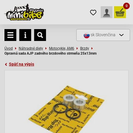
0
sk
Slovenčina
Úvod
Náhradné diely
Motocykle, AM6
Brzdy
Opravná sada AJP zadného brzdového strmeňa 25x13mm
Späť na výpis