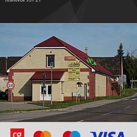
Aprilia-SR 50 Fun Master 00- [Aprilia]
Aprilia-SR 50 Fun Master 03- [Piaggio]
Aprilia-SR 50 Netscaper
Aprilia-SR 50 R 05- [Piaggio]
Aprilia-SR 50 R Factory 05- [Piaggio Injection]
Aprilia-SR 50 Racing 00- [Aprilia]
Aprilia-SR 50 Racing 07/03- [Piaggio]
Aprilia-SR 50 Sport 00- [Aprilia]
Aprilia-SR 50 Sport 07/03- [Piaggio]
Aprilia-SR 50 Stealth
Aprilia-SR 50 Street [Piaggio]
Aprilia-SR 50 WWW -00
Aprilia-SR 50 WWW 00-
Aprilia-SR Max 125ie 4T 4V ZAPM357
Aprilia-SR Max 300ie ZAPM 35600
Aprilia-SX 50 06- D50B0
Aprilia-Scarabeo 100 2T
Aprilia-Scarabeo 100 4T 01-05 ZD4S/ZD4V
Aprilia-Scarabeo 100 4T 06-08 ZD4V
Aprilia-Scarabeo 250 -06 ZD4TD
Aprilia-Scarabeo 250ie Light 07- ZD4VRB
Aprilia-Scarabeo 300ie Light ZD4VRG00