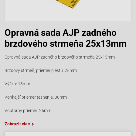
Opravná sada AJP zadného
brzdového strmeňa 25x13mm
Opravná sada AJP zadného brzdového strmeňa 25x13mm
Brzdový strmeň, priemer piestu: 25mm
Výška: 13mm
Vonkajší priemer tesnenia: 30mm
Vnútorný priemer: 25mm
Zobraziť viac