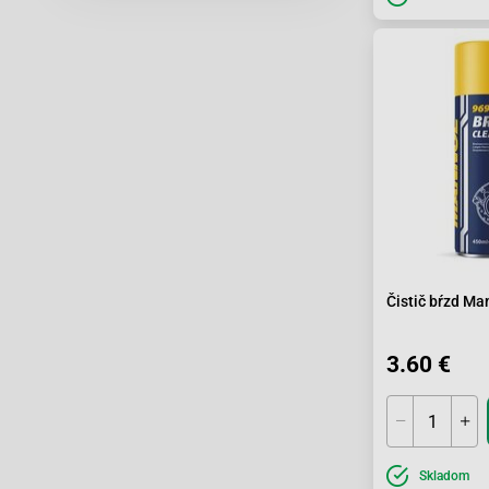
Čistič bŕzd Ma
3.60 €
Skladom