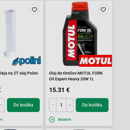
eja na 2T olej Polini
Olej do tlmičov MOTUL FORK
Oil Expert Heavy 20W 1L
€
15.31 €
Do košíka
Do košíka
om
Skladom