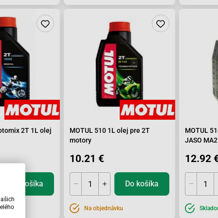
omix 2T 1L olej
MOTUL 510 1L olej pre 2T
MOTUL 510
motory
JASO MA2
10.21 €
12.92 
Do košíka
Do košíka
našich
elého
Na objednávku
Sklad