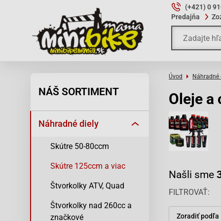
(+421) 0 9
Predajňa
Zo
Úvod
Náhradné 
NÁŠ SORTIMENT
Oleje a
Náhradné diely
Skútre 50-80ccm
Skútre 125ccm a viac
Našli sme
Štvorkolky ATV, Quad
FILTROVAŤ
Štvorkolky nad 260cc a
Zoradiť podľa
značkové