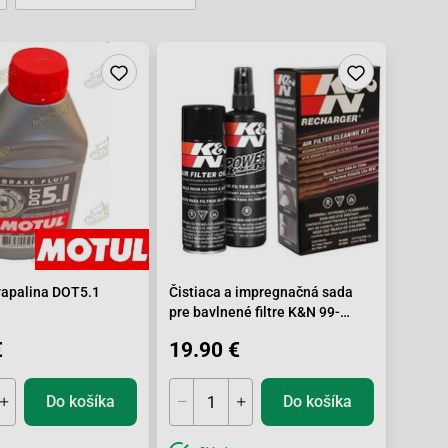
vapalina DOT5.1
Čistiaca a impregnačná sada
pre bavlnené filtre K&N 99-
5003EU
€
19.90 €
Do košíka
Do košíka