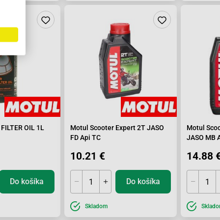
FILTER OIL 1L
Motul Scooter Expert 2T JASO
Motul Sco
FD Api TC
JASO MB A
10.21 €
14.88 
Do košíka
Do košíka
Skladom
Sklad