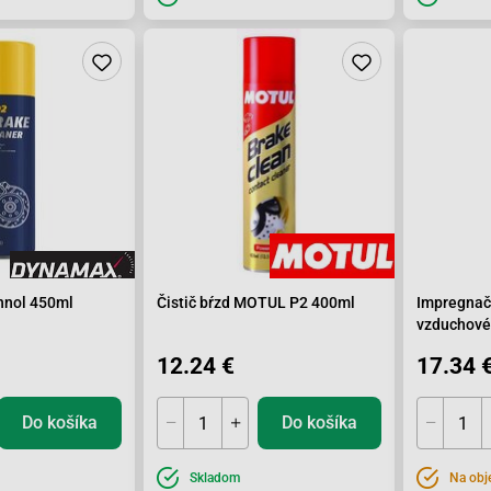
nnol 450ml
Čistič bŕzd MOTUL P2 400ml
Impregnač
vzduchové 
12.24 €
17.34 
Do košíka
Do košíka
Skladom
Na obj