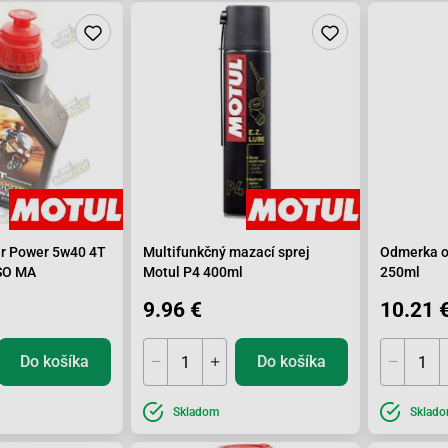
r Power 5w40 4T
Multifunkčný mazací sprej
Odmerka ol
 JASO MA
Motul P4 400ml
250ml
9.96 €
10.21 
Do košíka
Do košíka
Skladom
Sklad