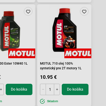
0 Ester 10W40 1L
MOTUL 710 olej 100%
syntetický pre 2T motory 1L
€
10.95 €
Do košíka
Do košíka
om
Skladom