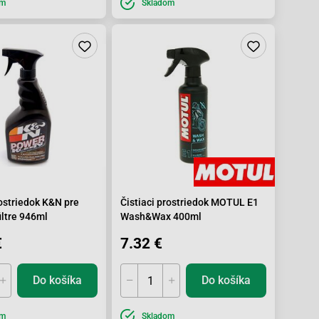
om
Skladom
rostriedok K&N pre
Čistiaci prostriedok MOTUL E1
iltre 946ml
Wash&Wax 400ml
€
7.32 €
Do košíka
Do košíka
om
Skladom