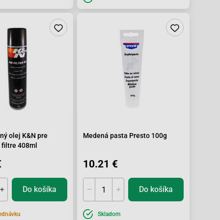
ný olej K&N pre
Medená pasta Presto 100g
filtre 408ml
€
10.21 €
Do košíka
Do košíka
ednávku
Skladom