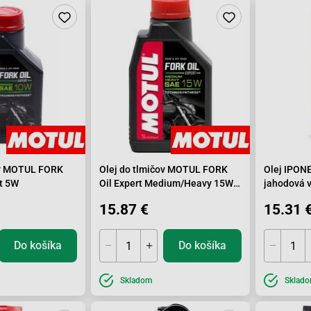
ov MOTUL FORK
Olej do tlmičov MOTUL FORK
Olej IPONE
ht 5W
Oil Expert Medium/Heavy 15W
jahodová 
1L
15.87 €
15.31 
Do košíka
Do košíka
Skladom
Sklad