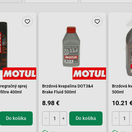
egračný sprej
Brzdová kvapalina DOT3&4
Brzdová k
filtre 400ml
Brake Fluid 500ml
500ml
8.98 €
10.21 
Do košíka
Do košíka