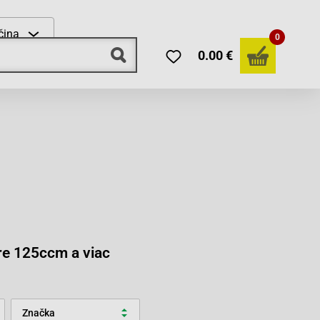
čina
0
0.00 €
re 125ccm a viac
Značka