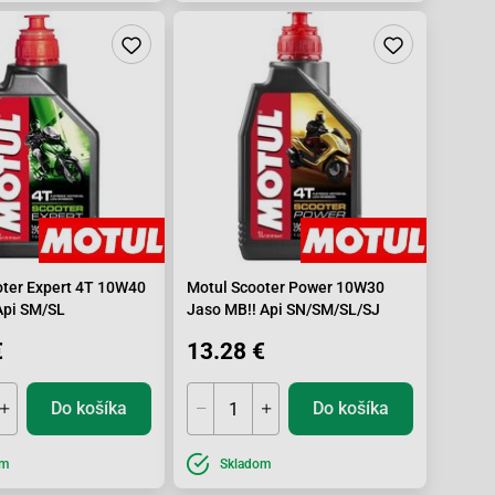
oter Expert 4T 10W40
Motul Scooter Power 10W30
pi SM/SL
Jaso MB!! Api SN/SM/SL/SJ
€
13.28 €
Do košíka
Do košíka
om
Skladom