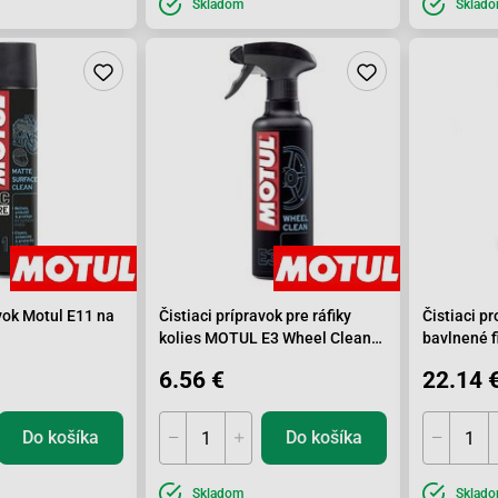
Skladom
Sklad
avok Motul E11 na
Čistiaci prípravok pre ráfiky
Čistiaci p
kolies MOTUL E3 Wheel Clean
bavlnené f
400ml
6.56 €
22.14 
Do košíka
Do košíka
Skladom
Sklad