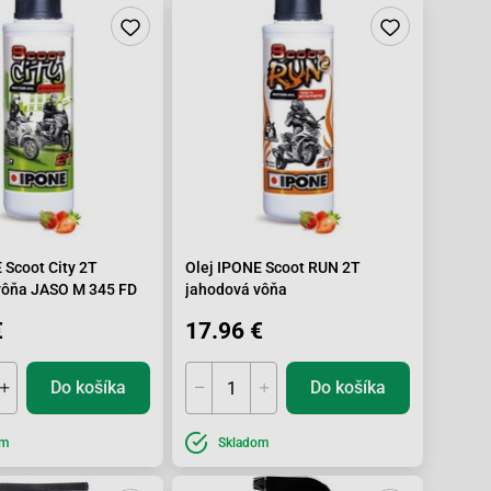
 Scoot City 2T
Olej IPONE Scoot RUN 2T
vôňa JASO M 345 FD
jahodová vôňa
€
17.96 €
Do košíka
Do košíka
om
Skladom