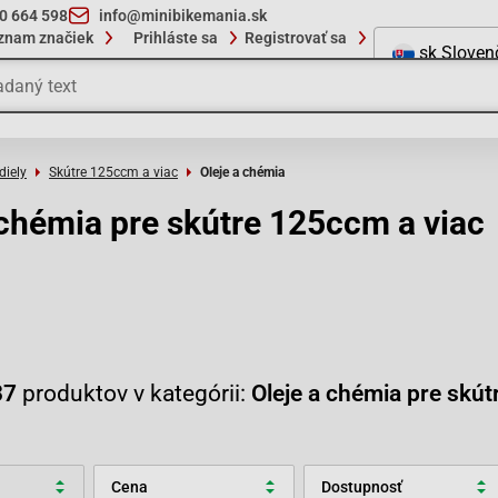
10 664 598
info@minibikemania.sk
znam značiek
Prihláste sa
Registrovať sa
sk
Sloven
diely
Skútre 125ccm a viac
Oleje a chémia
 chémia pre skútre 125ccm a viac
37
produktov v kategórii:
Oleje a chémia pre skút
Cena
Dostupnosť