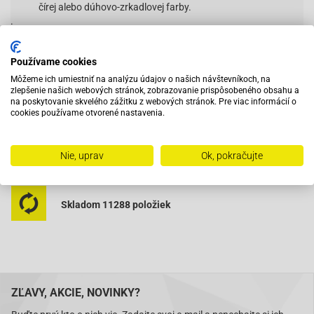
čírej alebo dúhovo-zrkadlovej farby.
.
Používame cookies
Vybavený servis s odborným vyškoleným personálom
Môžeme ich umiestniť na analýzu údajov o našich návštevníkoch, na
zlepšenie našich webových stránok, zobrazovanie prispôsobeného obsahu a
na poskytovanie skvelého zážitku z webových stránok. Pre viac informácií o
cookies používame otvorené nastavenia.
Pri objednaní do 12:00 tovar zajtra u vás
Nie, uprav
Ok, pokračujte
Na trhu od roku 2007
Skladom 11288 položiek
ZĽAVY, AKCIE, NOVINKY?