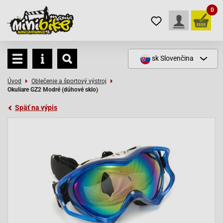
0
sk
Slovenčina
Úvod
Oblečenie a športový výstroj
Okuliare GZ2 Modré (dúhové sklo)
Späť na výpis