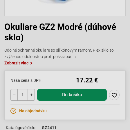
Okuliare GZ2 Modré (dúhové
sklo)
Odolné ochranné okuliare so silikónovým rámom. Plexisklo so
zvýšenou odolnosťou proti poškrabaniu.
Zobraziť viac
17.22 €
Naša cena s DPH:
Do košíka
Na objednávku
Katalógové čislo:
GZ2411