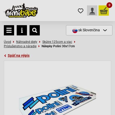
0
sk
Slovenčina
Úvod
Náhradné diely
Skútre 125ccm a viac
Príslušenstvo a náradie
Nálepky Polini 30x17cm
Späť na výpis