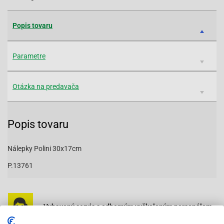
Popis tovaru
Parametre
Otázka na predavača
Popis tovaru
Nálepky Polini 30x17cm
P.13761
Vybavený servis s odborným vyškoleným personálom