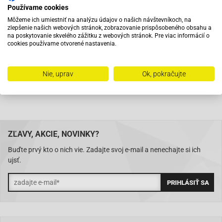
Používame cookies
Pri objednaní do 12:00 tovar zajtra u vás
Môžeme ich umiestniť na analýzu údajov o našich návštevníkoch, na
zlepšenie našich webových stránok, zobrazovanie prispôsobeného obsahu a
na poskytovanie skvelého zážitku z webových stránok. Pre viac informácií o
Na trhu od roku 2007
cookies používame otvorené nastavenia.
Skladom 11288 položiek
Nie, uprav
Ok, pokračujte
ZĽAVY, AKCIE, NOVINKY?
Buďte prvý kto o nich vie. Zadajte svoj e-mail a nenechajte si ich
ujsť.