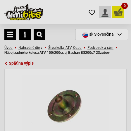
0
sk
Slovenčina
Úvod
Náhradné diely
Štvorkolky ATV, Quad
Podvozok a rám
Náboj zadného kolesa ATV 150/200cc aj Bashan BS200s7 23zubov
Späť na výpis