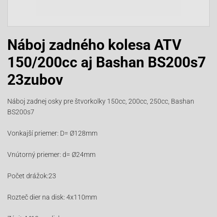
Náboj zadného kolesa ATV
150/200cc aj Bashan BS200s7
23zubov
Náboj zadnej osky pre štvorkolky 150cc, 200cc, 250cc, Bashan
BS200s7
Vonkajší priemer: D= Ø128mm
Vnútorný priemer: d= Ø24mm
Počet drážok:23
Rozteč dier na disk: 4x110mm