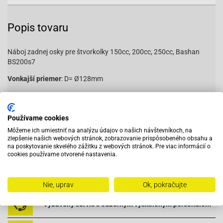
Popis tovaru
Náboj zadnej osky pre štvorkolky 150cc, 200cc, 250cc, Bashan
BS200s7
Vonkajší priemer
: D= Ø128mm
Vnútorný priemer
: d= Ø24mm
Počet drážok
:23
Používame cookies
Rozteč dier na disk
: 4x110mm
Môžeme ich umiestniť na analýzu údajov o našich návštevníkoch, na
zlepšenie našich webových stránok, zobrazovanie prispôsobeného obsahu a
Závit
: M10 na disk
na poskytovanie skvelého zážitku z webových stránok. Pre viac informácií o
cookies používame otvorené nastavenia.
Nie, uprav
Ok, pokračujte
Vybavený servis s odborným vyškoleným personálom