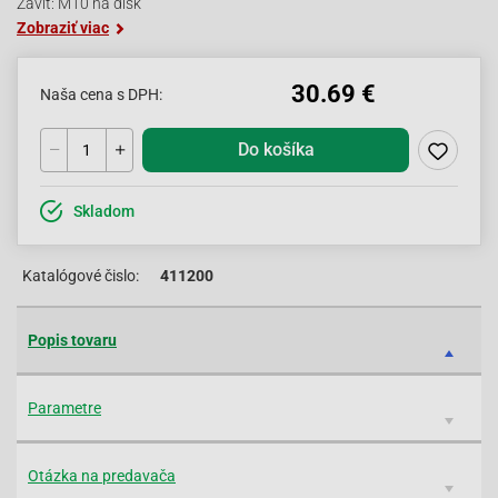
Závit: M10 na disk
Zobraziť viac
30.69 €
Naša cena s DPH:
Do košíka
Skladom
Katalógové čislo:
411200
Popis tovaru
Parametre
Otázka na predavača