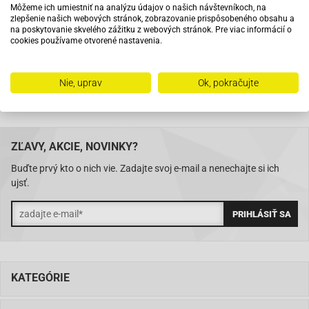
Môžeme ich umiestniť na analýzu údajov o našich návštevníkoch, na
Na trhu od roku 2007
zlepšenie našich webových stránok, zobrazovanie prispôsobeného obsahu a
na poskytovanie skvelého zážitku z webových stránok. Pre viac informácií o
cookies používame otvorené nastavenia.
Skladom 11288 položiek
Nie, uprav
Ok, pokračujte
ZĽAVY, AKCIE, NOVINKY?
Buďte prvý kto o nich vie. Zadajte svoj e-mail a nenechajte si ich
ujsť.
KATEGÓRIE