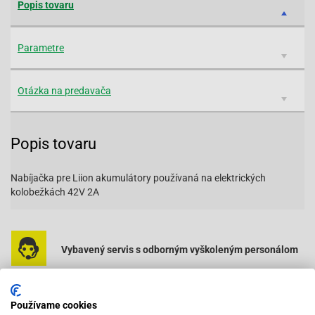
Popis tovaru
Parametre
Otázka na predavača
Popis tovaru
Nabíjačka pre Liion akumulátory používaná na elektrických
kolobežkách 42V 2A
Vybavený servis s odborným vyškoleným personálom
Pri objednaní do 12:00 tovar zajtra u vás
Používame cookies