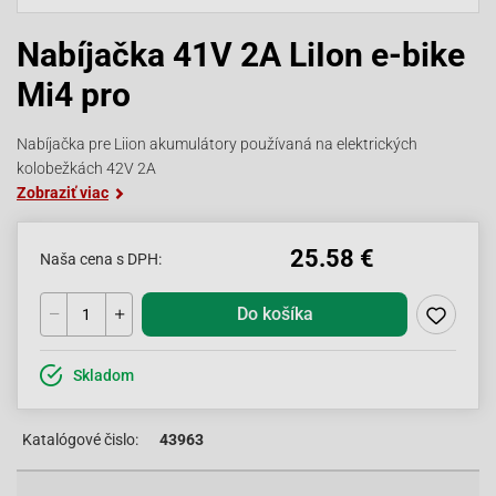
Nabíjačka 41V 2A LiIon e-bike
Mi4 pro
Nabíjačka pre Liion akumulátory používaná na elektrických
kolobežkách 42V 2A
Zobraziť viac
25.58 €
Naša cena s DPH:
Do košíka
Skladom
Katalógové čislo:
43963