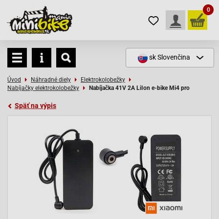
0
sk
Slovenčina
Úvod
Náhradné diely
Elektrokolobežky
Nabíjačky elektrokolobežky
Nabíjačka 41V 2A LiIon e-bike Mi4 pro
Späť na výpis