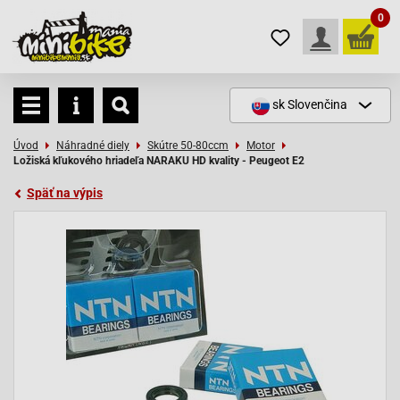
0
sk
Slovenčina
Úvod
Náhradné diely
Skútre 50-80ccm
Motor
Ložiská kľukového hriadeľa NARAKU HD kvality - Peugeot E2
Späť na výpis