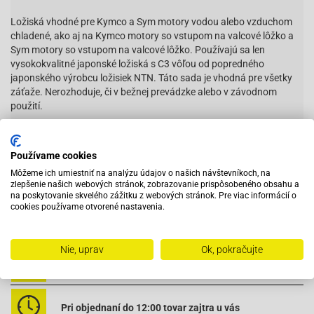
Ložiská vhodné pre Kymco a Sym motory vodou alebo vzduchom
chladené, ako aj na Kymco motory so vstupom na valcové lôžko a
Sym motory so vstupom na valcové lôžko. Používajú sa len
vysokokvalitné japonské ložiská s C3 vôľou od popredného
japonského výrobcu ložisiek NTN. Táto sada je vhodná pre všetky
záťaže. Nerozhoduje, či v bežnej prevádzke alebo v závodnom
použití.
Vhodné na:
Používame cookies
Môžeme ich umiestniť na analýzu údajov o našich návštevníkoch, na
Peugeot-Elyseo 50
zlepšenie našich webových stránok, zobrazovanie prispôsobeného obsahu a
Peugeot-Elystar 50 Advantage
na poskytovanie skvelého zážitku z webových stránok. Pre viac informácií o
Čítať viac
cookies používame otvorené nastavenia.
Peugeot-Elystar 50 TSDI
Peugeot-Looxor 50
Peugeot-Looxor 50 TSDI
Nie, uprav
Ok, pokračujte
Peugeot-Speedake 50
Peugeot-Speedfight 1 50 LC
Vybavený servis s odborným vyškoleným personálom
Peugeot-Speedfight 2 50 AC
Peugeot-Speedfight 2 50 LC
Peugeot-Squab 50
Pri objednaní do 12:00 tovar zajtra u vás