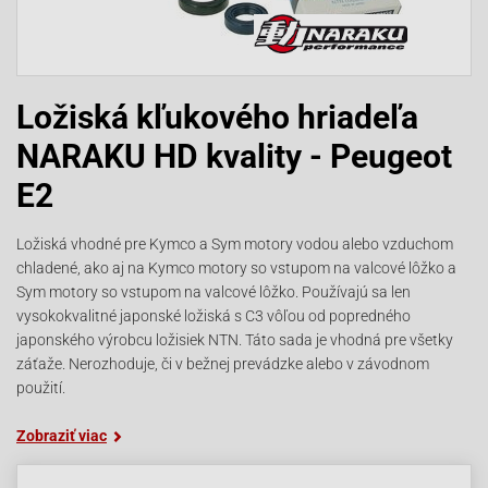
Ložiská kľukového hriadeľa
NARAKU HD kvality - Peugeot
E2
Ložiská vhodné pre Kymco a Sym motory vodou alebo vzduchom
chladené, ako aj na Kymco motory so vstupom na valcové lôžko a
Sym motory so vstupom na valcové lôžko. Používajú sa len
vysokokvalitné japonské ložiská s C3 vôľou od popredného
japonského výrobcu ložisiek NTN. Táto sada je vhodná pre všetky
záťaže. Nerozhoduje, či v bežnej prevádzke alebo v závodnom
použití.
Zobraziť viac