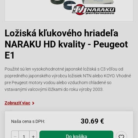
Ložiská kľukového hriadeľa
NARAKU HD kvality - Peugeot
E1
Použité sú len vysokohodnotné japonské ložiská s C3 vôľou od
popredného japonského výrobcu ložisiek NTN alebo KOYO. Vhodné
pre Peugeot motory vodou alebo vzduchom chladené so
vstavanými valcovými lôžkami do roku výroby 2003.
Zobraziť viac
30.69 €
Naša cena s DPH:
Do košíka