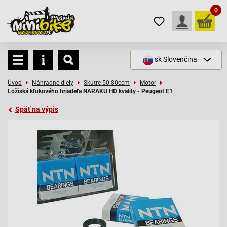
0
sk
Slovenčina
Úvod
Náhradné diely
Skútre 50-80ccm
Motor
Ložiská kľukového hriadeľa NARAKU HD kvality - Peugeot E1
Späť na výpis