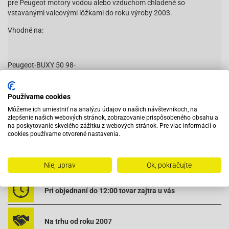
pre Peugeot motory vodou alebo vzduchom chladené so
vstavanými valcovými lôžkami do roku výroby 2003.
Vhodné na:
Peugeot-BUXY 50 98-
Peugeot-ELYSEO 50
Peugeot-ELYSTAR 50 ADVANTAGE
Peugeot-SPEEDAKE 50
Používame cookies
Peugeot-SPEEDFIGHT 1 50 AC
Môžeme ich umiestniť na analýzu údajov o našich návštevníkoch, na
Čítať viac
Peugeot-SPEEDFIGHT 1 50 LC
zlepšenie našich webových stránok, zobrazovanie prispôsobeného obsahu a
na poskytovanie skvelého zážitku z webových stránok. Pre viac informácií o
Peugeot-SPEEDFIGHT 2 50 AC
cookies používame otvorené nastavenia.
Peugeot-SPEEDFIGHT 2 50 LC
Peugeot-SQUAB 50
Peugeot-TKR 50
Vybavený servis s odborným vyškoleným personálom
Nie, uprav
Ok, pokračujte
Peugeot-TREKKER 50
Peugeot-VIVACITY 50
Pri objednaní do 12:00 tovar zajtra u vás
NK100.35
Na trhu od roku 2007