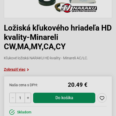
Ložiská kľukového hriadeľa HD
kvality-Minareli
CW,MA,MY,CA,CY
Kľukové ložiská NARAKU HD kvality - Minareli AC/LC.
Zobraziť viac
20.49 €
Naša cena s DPH:
Do košíka
Skladom