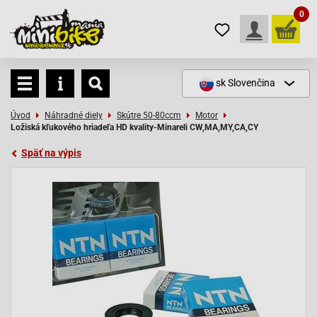
0
sk
Slovenčina
Úvod
Náhradné diely
Skútre 50-80ccm
Motor
Ložiská kľukového hriadeľa HD kvality-Minareli CW,MA,MY,CA,CY
Späť na výpis