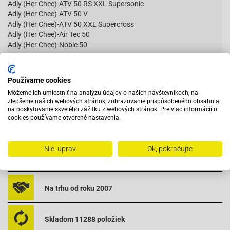
Adly (Her Chee)-ATV 50 RS XXL Supersonic
Adly (Her Chee)-ATV 50 V
Adly (Her Chee)-ATV 50 XXL Supercross
Adly (Her Chee)-Air Tec 50
Adly (Her Chee)-Noble 50
Adly (Her Chee)-Panther 50
Adly (Her Chee)-Silver Fox
Čítať viac
Používame cookies
Adly (Her Chee)-TB 50 (Thunder Bike)
Môžeme ich umiestniť na analýzu údajov o našich návštevníkoch, na
Aeon-Cobra 50
zlepšenie našich webových stránok, zobrazovanie prispôsobeného obsahu a
Aeon-Minikolt 50
na poskytovanie skvelého zážitku z webových stránok. Pre viac informácií o
Aeon-Revo 50
cookies používame otvorené nastavenia.
Aeon-Revo II 50
Vybavený servis s odborným vyškoleným personálom
Aprilia-Amico 50 (91-92)
Aprilia-Amico 50 (93-)
Nie, uprav
Ok, pokračujte
Pri objednaní do 12:00 tovar zajtra u vás
Aprilia-Amico 50 GL
Aprilia-Amico Sport 50
Aprilia-Area 51
Na trhu od roku 2007
Aprilia-Gulliver 50 AC
Aprilia-Gulliver 50 LC
Aprilia-Rally 50 AC
Skladom 11288 položiek
Aprilia-Rally 50 LC