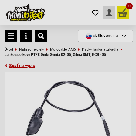
0
sk
Slovenčina
Úvod
Náhradné diely
Motocykle, AM6
Páčky, lanká a zrkadlá
Lanko spojkové PTFE Derbi Senda 02-05, Gilera SMT, RCR -05
Späť na výpis