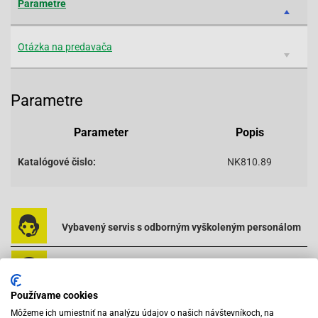
Parametre
Otázka na predavača
Parametre
Parameter
Popis
Katalógové čislo:
NK810.89
Vybavený servis s odborným vyškoleným personálom
Pri objednaní do 12:00 tovar zajtra u vás
Používame cookies
Na trhu od roku 2007
Môžeme ich umiestniť na analýzu údajov o našich návštevníkoch, na