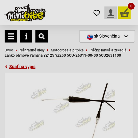
0
sk
Slovenčina
Úvod
Náhradné diely
Motocross a pitbike
Páčky, lanká a zrkadlá
Lanko plynové Yamaha YZ125 YZ250 5CU-26311-00-00 5CU2631100
Späť na výpis