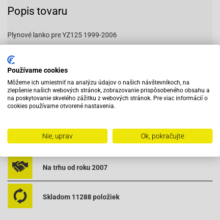
Popis tovaru
Plynové lanko pre YZ125 1999-2006
OEM:5CU-26311-00-00
5cu2631100
Používame cookies
Môžeme ich umiestniť na analýzu údajov o našich návštevníkoch, na
zlepšenie našich webových stránok, zobrazovanie prispôsobeného obsahu a
na poskytovanie skvelého zážitku z webových stránok. Pre viac informácií o
cookies používame otvorené nastavenia.
Vybavený servis s odborným vyškoleným personálom
Nie, uprav
Ok, pokračujte
Pri objednaní do 12:00 tovar zajtra u vás
Na trhu od roku 2007
Skladom 11288 položiek