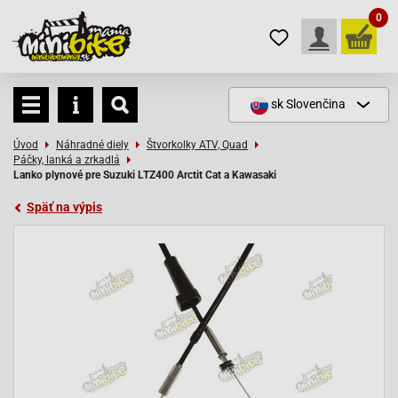
0
sk
Slovenčina
Úvod
Náhradné diely
Štvorkolky ATV, Quad
Páčky, lanká a zrkadlá
Lanko plynové pre Suzuki LTZ400 Arctit Cat a Kawasaki
Späť na výpis