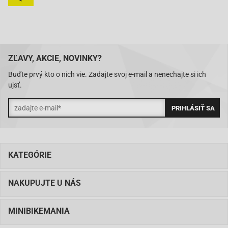
SUZUKI
LT-Z 400 Z 2X4 QUADSPORT
400
2007
SUZUKI
LT-Z 400 Z 2X4 QUADSPORT
400
2008
ZĽAVY, AKCIE, NOVINKY?
Buďte prvý kto o nich vie. Zadajte svoj e-mail a nenechajte si ich
ujsť.
KATEGÓRIE
NAKUPUJTE U NÁS
MINIBIKEMANIA