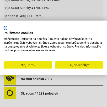
Baja SC50-Suncity 4T VIN LWGT
Baotian BT49QT-11-Retro
Baotian BT49QT-12A1-Rebel
Čítať viac
Baotian BT49QT-12C1-
Používame cookies
Môžeme ich umiestniť na analýzu údajov o našich návštevníkoch, na
Baotian BT49QT-12D-Hero
zlepšenie našich webových stránok, zobrazovanie prispôsobeného obsahu a
na poskytovanie skvelého zážitku z webových stránok. Pre viac informácií o
Baotian-BT49QT-12E Rocky
Vybavený servis s odborným vyškoleným personálom
cookies používame otvorené nastavenia.
Baotian-BT49QT-12F Tanco
Baotian BT49QT-12G-
Pri objednaní do 12:00 tovar zajtra u vás
Nie, uprav
Ok, pokračujte
Baotian BT49QT-12P1-Tiger
Na trhu od roku 2007
Baotian BT49QT-20A2-
Baotian BT49QT-2A-Big Panther
Skladom 11288 položiek
Baotian BT49QT-2C-Falcon
Baotian BT49QT-3-