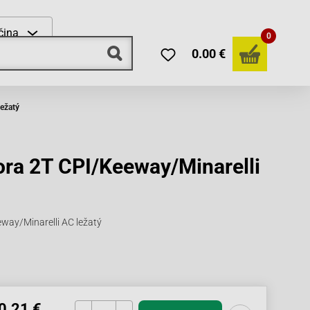
čina
0
0.00 €
ležatý
tora 2T CPI/Keeway/Minarelli
eway/Minarelli AC ležatý
0.21 €