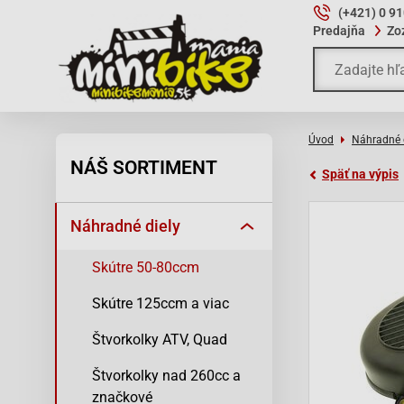
(+421) 0 9
Predajňa
Zo
Úvod
Náhradné 
NÁŠ SORTIMENT
Späť na výpis
Náhradné diely
Skútre 50-80ccm
Skútre 125ccm a viac
Štvorkolky ATV, Quad
Štvorkolky nad 260cc a
značkové