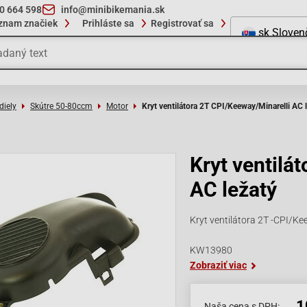
10 664 598
info@minibikemania.sk
znam značiek
Prihláste sa
Registrovať sa
sk
Sloven
diely
Skútre 50-80ccm
Motor
Kryt ventilátora 2T CPI/Keeway/Minarelli AC 
Kryt ventilá
AC ležatý
Kryt ventilátora 2T -CPI/Ke
KW13980
Zobraziť viac
1
Naša cena s DPH: