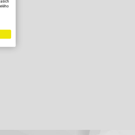
našich
elého