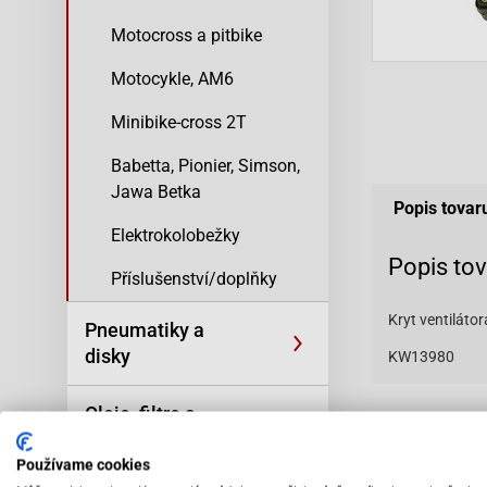
Motocross a pitbike
Motocykle, AM6
Minibike-cross 2T
Babetta, Pionier, Simson,
Jawa Betka
Popis tovar
Elektrokolobežky
Popis to
Příslušenství/doplňky
Kryt ventiláto
Pneumatiky a
disky
KW13980
Oleje, filtre a
Vybav
kozmetika
odbo
Používame cookies
pers