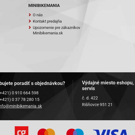
MINIBIKEMANIA
O nás
Kontakt predajňa
Upozornenie pre zákazníkov
Minibikemania.sk
Výdajné miesto eshopu,
bujete poradiť s objednávkou?
servis
(+421) 0 910 664 598
č. d. 422
(+421) 0 37 78 280 15
Rišňovce 951 21
info@minibikemania.sk