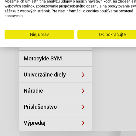
Môžeme ich umiestniť na analýzu údajov o našich návštevníkoch, na zlepšenie 
Reťaze
webových stránok, zobrazovanie prispôsobeného obsahu a na poskytovanie skv
zážitku z webových stránok. Pre viac informácií o cookies používame otvorené
nastavenia.
Oblečenie a
športová výstroj
Nie, uprav
Ok, pokračujte
Skútre SYM
Motocykle SYM
Univerzálne diely
Náradie
Príslušenstvo
Výpredaj