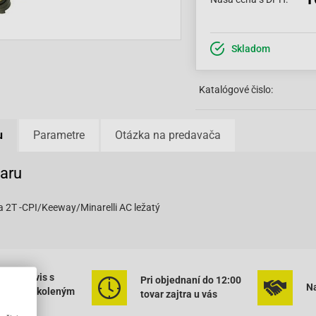
Skladom
Katalógové čislo:
u
Parametre
Otázka na predavača
varu
ra 2T -CPI/Keeway/Minarelli AC ležatý
ený servis s
Pri objednaní do 12:00
Na
rným vyškoleným
tovar zajtra u vás
onálom