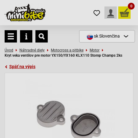
0
sk
Slovenčina
Úvod
Náhradné diely
Motocross a pitbike
Motor
Kryt veka ventilov pre motor YX150/YX160 KLX110 Stomp Champs 2ks
Späť na výpis