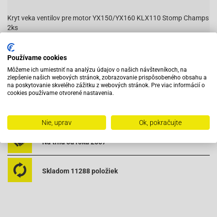
Kryt veka ventilov pre motor YX150/YX160 KLX110 Stomp Champs
2ks
Cena za 2ks
Používame cookies
Môžeme ich umiestniť na analýzu údajov o našich návštevníkoch, na
zlepšenie našich webových stránok, zobrazovanie prispôsobeného obsahu a
Vybavený servis s odborným vyškoleným personálom
na poskytovanie skvelého zážitku z webových stránok. Pre viac informácií o
cookies používame otvorené nastavenia.
Pri objednaní do 12:00 tovar zajtra u vás
Nie, uprav
Ok, pokračujte
Na trhu od roku 2007
Skladom 11288 položiek