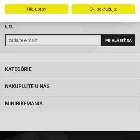
Nie, uprav
Ok, pokračujte
ZĽAVY, AKCIE, NOVINKY?
Buďte prvý kto o nich vie. Zadajte svoj e-mail a nenechajte si ich
ujsť.
KATEGÓRIE
NAKUPUJTE U NÁS
MINIBIKEMANIA