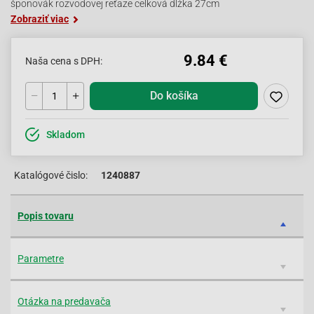
šponovák rozvodovej reťaze celková dĺžka 27cm
Zobraziť viac
9.84 €
Naša cena s DPH:
Do košíka
Skladom
Katalógové čislo:
1240887
Popis tovaru
Parametre
Otázka na predavača