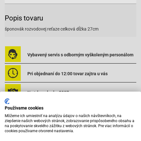
Popis tovaru
šponovák rozvodovej reťaze celková dĺžka 27cm
Vybavený servis s odborným vyškoleným personálom
Pri objednaní do 12:00 tovar zajtra u vás
Na trhu od roku 2007
Používame cookies
Skladom 11288 položiek
Môžeme ich umiestniť na analýzu údajov o našich návštevníkoch, na
zlepšenie našich webových stránok, zobrazovanie prispôsobeného obsahu a
na poskytovanie skvelého zážitku z webových stránok. Pre viac informácií o
cookies používame otvorené nastavenia.