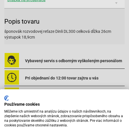
Popis tovaru
šponovák rozvodovej reťaze Dinli DL300 celková dĺžka 26cm
výstupok 18,9cm
Vybavený servis s odborným vyškoleným personálom
Pri objednaní do 12:00 tovar zajtra u vás
Na trhu od roku 2007
Používame cookies
Môžeme ich umiestniť na analýzu údajov o našich návštevníkoch, na
Skladom 11288 položiek
zlepšenie našich webových stránok, zobrazovanie prispôsobeného obsahu a
na poskytovanie skvelého zážitku z webových stránok. Pre viac informácií o
cookies používame otvorené nastavenia.