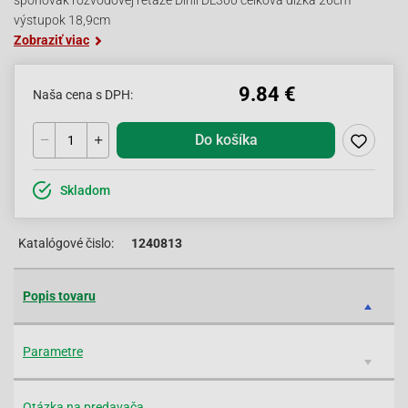
šponovák rozvodovej reťaze Dinli DL300 celková dĺžka 26cm
výstupok 18,9cm
Zobraziť viac
9.84 €
Naša cena s DPH:
Do košíka
Skladom
Katalógové čislo:
1240813
Popis tovaru
Parametre
Otázka na predavača