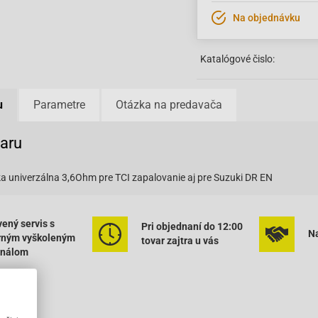
Na objednávku
Katalógové čislo:
u
Parametre
Otázka na predavača
varu
a univerzálna 3,6Ohm pre TCI zapalovanie aj pre Suzuki DR EN
ený servis s
Pri objednaní do 12:00
Na
rným vyškoleným
tovar zajtra u vás
onálom