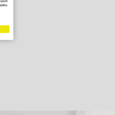
našich
elého