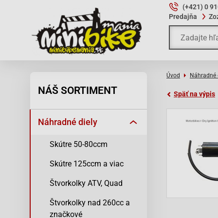
(+421) 0 9
Predajňa
Zo
Úvod
Náhradné 
NÁŠ SORTIMENT
Späť na výpis
Náhradné diely
Skútre 50-80ccm
Skútre 125ccm a viac
Štvorkolky ATV, Quad
Štvorkolky nad 260cc a
značkové