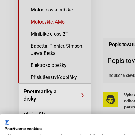
Motocross a pitbike
Motocykle, AM6
Minibike-cross 2T
Popis tovar
Babetta, Pionier, Simson,
Jawa Betka
Popis to
Elektrokolobežky
Indukčná cievk
Příslušenství/doplňky
Pneumatiky a
Vybav
disky
odbo
pers
Oleje, filtre a
kozmetika
Používame cookies