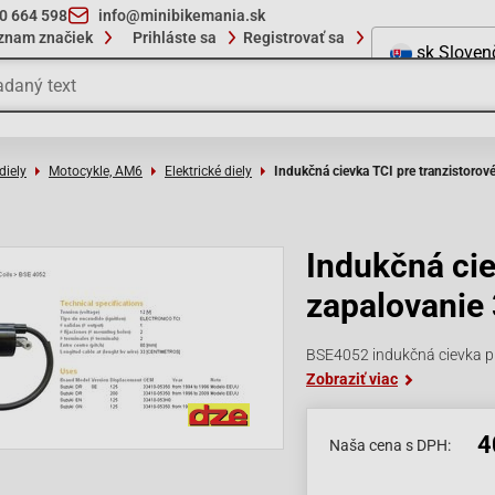
10 664 598
info@minibikemania.sk
znam značiek
Prihláste sa
Registrovať sa
sk
Sloven
diely
Motocykle, AM6
Elektrické diely
Indukčná cievka TCI pre tranzistoro
Indukčná cie
zapalovanie
BSE4052 indukčná cievka p
Zobraziť viac
4
Naša cena s DPH: