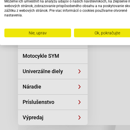
Môžeme ich umiestniť na analýzu údajov o našich návštevníkoch, na zlepšenie 
Reťaze
webových stránok, zobrazovanie prispôsobeného obsahu a na poskytovanie skv
zážitku z webových stránok. Pre viac informácií o cookies používame otvorené
nastavenia.
Oblečenie a
športová výstroj
Nie, uprav
Ok, pokračujte
Skútre SYM
Motocykle SYM
Univerzálne diely
Náradie
Príslušenstvo
Výpredaj