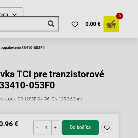
čina
0
0.00 €
vé zapalovanie 33410-053F0
vka TCI pre tranzistorové
 33410-053F0
re suzuki DR 125SE '94-'96, GN 125 3,6Ohm
0.96 €
Do košíka