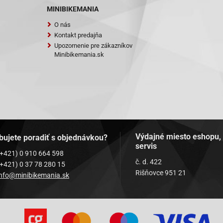
MINIBIKEMANIA
O nás
Kontakt predajňa
Upozornenie pre zákazníkov
Minibikemania.sk
Výdajné miesto eshopu,
bujete poradiť s objednávkou?
servis
(+421) 0 910 664 598
č. d. 422
(+421) 0 37 78 280 15
Rišňovce 951 21
info@minibikemania.sk