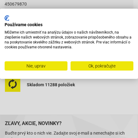
450679870
Používame cookies
Vybavený servis s odborným vyškoleným personálom
Môžeme ich umiestniť na analýzu údajov o našich návštevníkoch, na
zlepšenie našich webových stránok, zobrazovanie prispôsobeného obsahu a
na poskytovanie skvelého zážitku z webových stránok. Pre viac informácií o
cookies používame otvorené nastavenia.
Pri objednaní do 12:00 tovar zajtra u vás
Nie, uprav
Ok, pokračujte
Na trhu od roku 2007
Skladom 11288 položiek
ZĽAVY, AKCIE, NOVINKY?
Buďte prvý kto o nich vie. Zadajte svoj e-mail a nenechajte si ich