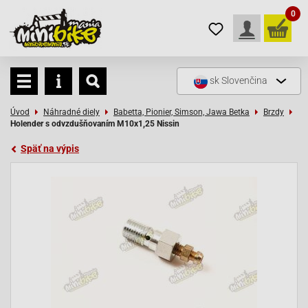
0
sk
Slovenčina
Úvod
Náhradné diely
Babetta, Pionier, Simson, Jawa Betka
Brzdy
Holender s odvzdušňovaním M10x1,25 Nissin
Späť na výpis