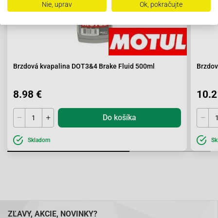
Nie, uprav
Ok, pokračujte
Brzdová kvapalina DOT3&4 Brake Fluid 500ml
Brzdov
8.98 €
10.2
Do košíka
Skladom
Sk
ZĽAVY, AKCIE, NOVINKY?