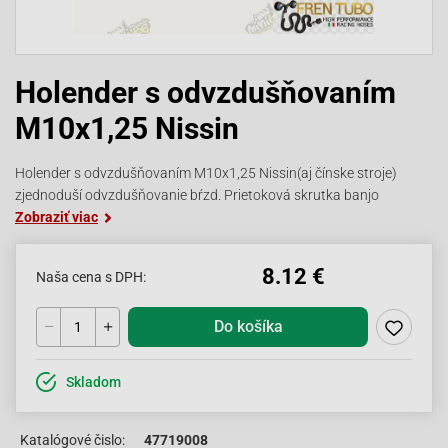
Holender s odvzdušňovaním
M10x1,25 Nissin
Holender s odvzdušňovaním M10x1,25 Nissin(aj čínske stroje)
zjednoduší odvzdušňovanie bŕzd. Prietoková skrutka banjo
Zobraziť viac
8.12 €
Naša cena s DPH:
Do košíka
Skladom
Katalógové čislo:
47719008