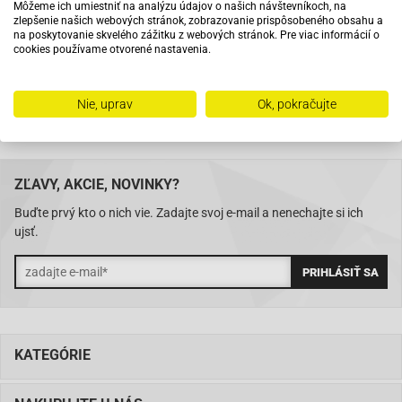
Môžeme ich umiestniť na analýzu údajov o našich návštevníkoch, na
Na trhu od roku 2007
zlepšenie našich webových stránok, zobrazovanie prispôsobeného obsahu a
na poskytovanie skvelého zážitku z webových stránok. Pre viac informácií o
cookies používame otvorené nastavenia.
Skladom 11288 položiek
Nie, uprav
Ok, pokračujte
ZĽAVY, AKCIE, NOVINKY?
Buďte prvý kto o nich vie. Zadajte svoj e-mail a nenechajte si ich
ujsť.
KATEGÓRIE