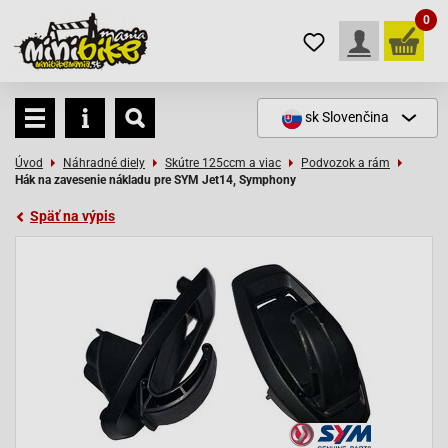
0
sk
Slovenčina
Úvod
Náhradné diely
Skútre 125ccm a viac
Podvozok a rám
Hák na zavesenie nákladu pre SYM Jet14, Symphony
Späť na výpis