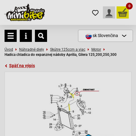
0
sk
Slovenčina
Úvod
Náhradné diely
Skútre 125ccm a viac
Motor
Hadica chladica do expanznej nádoby Aprilia, Gilera 125,200,250,300
Späť na výpis