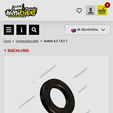
0
sk
Slovenčina
Úvod
Univerzálne diely
Gufero 6,5 14,5 7
Späť na výpis