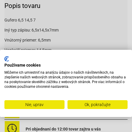
Popis tovaru
Gufero 6,5 14,5 7
Iný typ zápisu: 6,5x14,5x7mm
Vnútorný priemer: 6,5mm
Vonkajší priemer: 14,5mm
Šírka: 7mm
Používame cookies
Môžeme ich umiestniť na analýzu údajov o našich návštevníkoch, na
zlepšenie našich webových stránok, zobrazovanie prispôsobeného obsahu a
44461457
na poskytovanie skvelého zážitku z webových stránok. Pre viac informácií o
cookies používame otvorené nastavenia.
Nie, uprav
Ok, pokračujte
Vybavený servis s odborným vyškoleným personálom
Pri objednaní do 12:00 tovar zajtra u vás