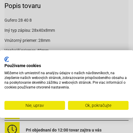
Popis tovaru
Gufero 28 40 8
Iný typ zápisu: 28x40x8mm
Vnútorný priemer: 28mm
Vonkajší priemer: 40mm
Šírka: 8mm
Používame cookies
Môžeme ich umiestniť na analýzu údajov o našich návštevníkoch, na
zlepšenie našich webových stránok, zobrazovanie prispôsobeného obsahu a
44428408
na poskytovanie skvelého zážitku z webových stránok. Pre viac informácií o
cookies používame otvorené nastavenia.
Nie, uprav
Ok, pokračujte
Vybavený servis s odborným vyškoleným personálom
Pri objednaní do 12:00 tovar zajtra u vás