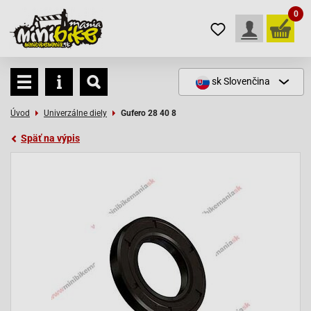
0
sk
Slovenčina
Úvod
Univerzálne diely
Gufero 28 40 8
Späť na výpis