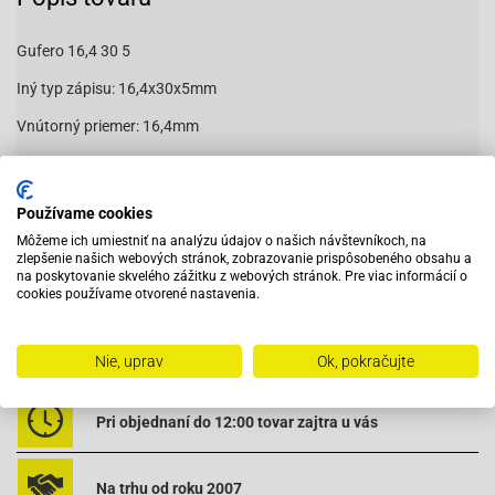
Gufero 16,4 30 5
Iný typ zápisu: 16,4x30x5mm
Vnútorný priemer: 16,4mm
Vonkajší priemer: 30mm
Šírka: 5mm
Používame cookies
Môžeme ich umiestniť na analýzu údajov o našich návštevníkoch, na
44416305
zlepšenie našich webových stránok, zobrazovanie prispôsobeného obsahu a
na poskytovanie skvelého zážitku z webových stránok. Pre viac informácií o
cookies používame otvorené nastavenia.
Vybavený servis s odborným vyškoleným personálom
Nie, uprav
Ok, pokračujte
Pri objednaní do 12:00 tovar zajtra u vás
Na trhu od roku 2007