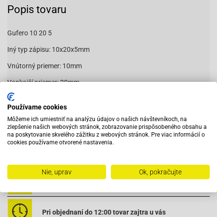
Popis tovaru
Gufero 10 20 5
Iný typ zápisu: 10x20x5mm
Vnútorný priemer: 10mm
Vonkajší priemer: 20mm
Šírka: 5mm
Používame cookies
Môžeme ich umiestniť na analýzu údajov o našich návštevníkoch, na
zlepšenie našich webových stránok, zobrazovanie prispôsobeného obsahu a
44410205
na poskytovanie skvelého zážitku z webových stránok. Pre viac informácií o
cookies používame otvorené nastavenia.
Nie, uprav
Ok, pokračujte
Vybavený servis s odborným vyškoleným personálom
Pri objednaní do 12:00 tovar zajtra u vás