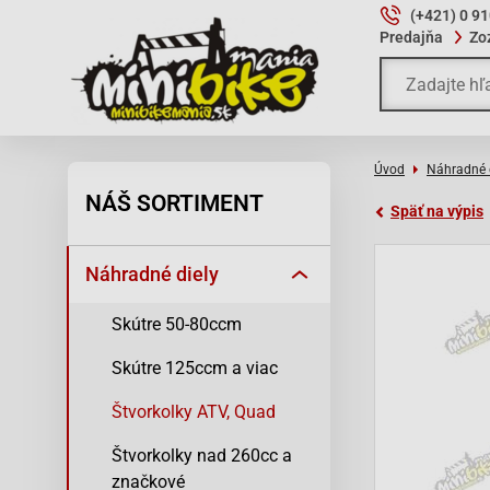
(+421) 0 9
Predajňa
Zo
Úvod
Náhradné 
NÁŠ SORTIMENT
Späť na výpis
Náhradné diely
Skútre 50-80ccm
Skútre 125ccm a viac
Štvorkolky ATV, Quad
Štvorkolky nad 260cc a
značkové