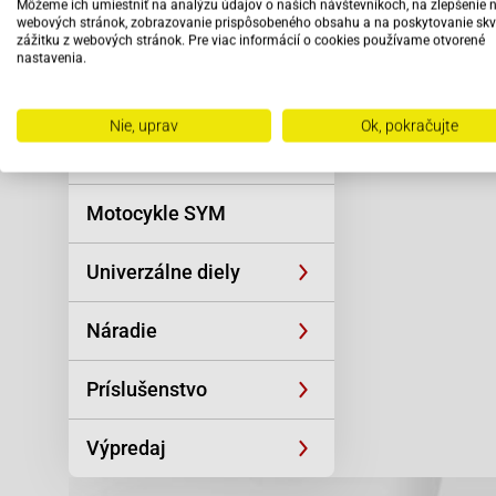
Môžeme ich umiestniť na analýzu údajov o našich návštevníkoch, na zlepšenie 
Reťaze
webových stránok, zobrazovanie prispôsobeného obsahu a na poskytovanie skv
zážitku z webových stránok. Pre viac informácií o cookies používame otvorené
nastavenia.
Oblečenie a
športová výstroj
Nie, uprav
Ok, pokračujte
Skútre SYM
Motocykle SYM
Univerzálne diely
Náradie
Príslušenstvo
Výpredaj