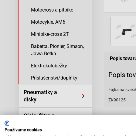
Motocross a pitbike
Motocykle, AM6
Minibike-cross 2T
Babetta, Pionier, Simson,
Jawa Betka
Popis tovar
Elektrokolobežky
Popis to
Příslušenství/doplňky
Fajka na svieč
Pneumatiky a
disky
ZK90125
Oleje, filtre a
Vybav
kozmetika
odbo
Používame cookies
pers