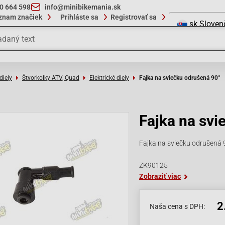
10 664 598
info@minibikemania.sk
znam značiek
Prihláste sa
Registrovať sa
sk
Sloven
diely
Štvorkolky ATV, Quad
Elektrické diely
Fajka na sviečku odrušená 90°
Fajka na svi
Fajka na sviečku odrušená 9
ZK90125
Zobraziť viac
2
Naša cena s DPH: