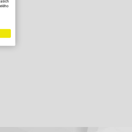
našich
elého