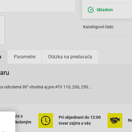
Skladom
Katalógové čislo:
u
Parametre
Otázka na predavača
varu
ku odrušená 90° vhodná aj pre ATV 110, 200, 250...
ený servis s
Pri objednaní do 12:00
Na
rným vyškoleným
tovar zajtra u vás
onálom