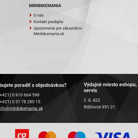
MINIBIKEMANIA
O nás
Kontakt predajňa
Upozornenie pre zákazníkov
Minibikemania.sk
Výdajné miesto eshopu,
bujete poradiť s objednávkou?
servis
(+421) 0 910 664 598
č. d. 422
(+421) 0 37 78 280 15
Rišňovce 951 21
info@minibikemania.sk