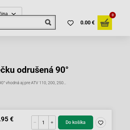
čina
0
0.00 €
ečku odrušená 90°
0° vhodná aj pre ATV 110, 200, 250...
.95 €
Do košíka