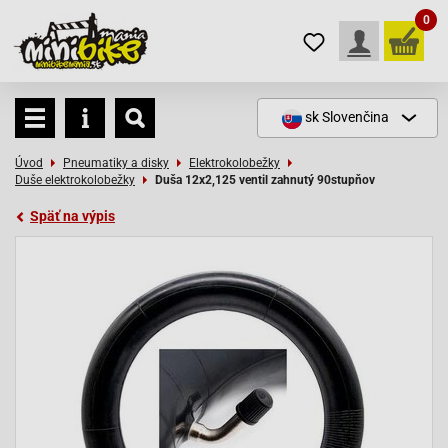
0
sk
Slovenčina
Úvod
Pneumatiky a disky
Elektrokolobežky
Duše elektrokolobežky
Duša 12x2,125 ventil zahnutý 90stupňov
Späť na výpis