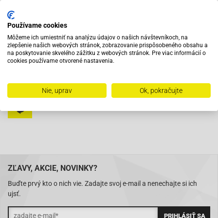
Vybavený servis s odborným vyškoleným personálom
Používame cookies
Môžeme ich umiestniť na analýzu údajov o našich návštevníkoch, na
zlepšenie našich webových stránok, zobrazovanie prispôsobeného obsahu a
Pri objednaní do 12:00 tovar zajtra u vás
na poskytovanie skvelého zážitku z webových stránok. Pre viac informácií o
cookies používame otvorené nastavenia.
Na trhu od roku 2007
Nie, uprav
Ok, pokračujte
Skladom 11288 položiek
ZĽAVY, AKCIE, NOVINKY?
Buďte prvý kto o nich vie. Zadajte svoj e-mail a nenechajte si ich
ujsť.